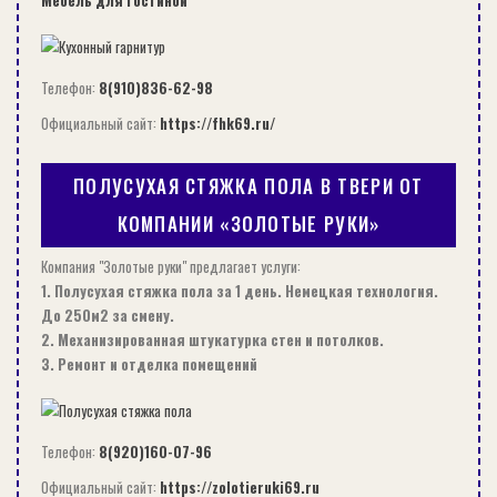
аккумуляторами.
Доставка устройств по городу Львов и
Украине.
Телефон:
8(910)836-62-98
Гарантийное обслуживание и ремонт.
Официальный сайт:
https://fhk69.ru/
Бесплатное консультирование по телефону.
В случае появления дополнительных вопросов
ПОЛУСУХАЯ СТЯЖКА ПОЛА В ТВЕРИ ОТ
покупатели могут позвонить в магазин
КОМПАНИИ «ЗОЛОТЫЕ РУКИ»
«Абразив» и получить всю необходимую
Компания "Золотые руки" предлагает услуги:
информацию.
1. Полусухая стяжка пола за 1 день. Немецкая технология.
До 250м2 за смену.
К содержанию ↑
2. Механизированная штукатурка стен и потолков.
3. Ремонт и отделка помещений
СЕЙЧАС ЧИТАЮТ:
СОВЕТЫ
Телефон:
8(920)160-07-96
Официальный сайт:
https://zolotieruki69.ru