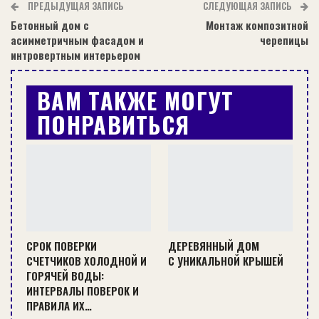
Заказать
ПРЕДЫДУЩАЯ ЗАПИСЬ
СЛЕДУЮЩАЯ ЗАПИСЬ
Бетонный дом с
Монтаж композитной
Сегодня, очень просто заказать фонарик в
асимметричным фасадом и
черепицы
магазине Abrazyv, для этого нужно связаться с
интровертным интерьером
представителями интернет-магазина и оставить
заявку.
ВАМ ТАКЖЕ МОГУТ
ПОНРАВИТЬСЯ
Оглавление:
Предложения магазина
Интернет-магазин «Абразив» предлагает
клиентам широкий выбор фонарей на
СРОК ПОВЕРКИ
ДЕРЕВЯННЫЙ ДОМ
аккумуляторах по выгодным ценам. В наличии
СЧЕТЧИКОВ ХОЛОДНОЙ И
С УНИКАЛЬНОЙ КРЫШЕЙ
приборы с различной мощностью,
ГОРЯЧЕЙ ВОДЫ:
ИНТЕРВАЛЫ ПОВЕРОК И
комплектацией, разные форматы, с ручкой и без
ПРАВИЛА ИХ…
ручки.