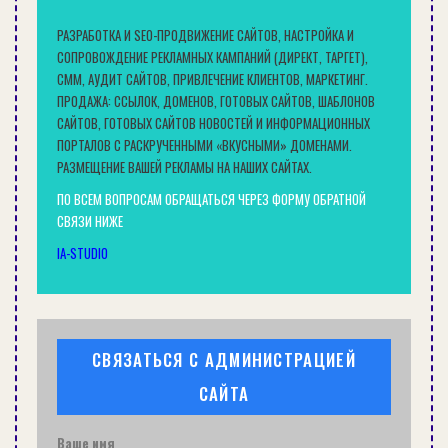
цены на аккумуляторные фонари, которые
намного ниже, чем в других интернет-
РАЗРАБОТКА И SEO-ПРОДВИЖЕНИЕ САЙТОВ, НАСТРОЙКА И
СОПРОВОЖДЕНИЕ РЕКЛАМНЫХ КАМПАНИЙ (ДИРЕКТ, ТАРГЕТ),
магазинах.
СММ, АУДИТ САЙТОВ, ПРИВЛЕЧЕНИЕ КЛИЕНТОВ, МАРКЕТИНГ.
Заказать
ПРОДАЖА: ССЫЛОК, ДОМЕНОВ, ГОТОВЫХ САЙТОВ, ШАБЛОНОВ
САЙТОВ, ГОТОВЫХ САЙТОВ НОВОСТЕЙ И ИНФОРМАЦИОННЫХ
ПОРТАЛОВ С РАСКРУЧЕННЫМИ «ВКУСНЫМИ» ДОМЕНАМИ.
Чтобы заказать фонари с АКБ в Украине,
РАЗМЕЩЕНИЕ ВАШЕЙ РЕКЛАМЫ НА НАШИХ САЙТАХ.
достаточно связаться с продавцами магазина
ПО ВСЕМ ВОПРОСАМ ОБРАЩАТЬСЯ ЧЕРЕЗ ФОРМУ ОБРАТНОЙ
«Абразив».
СВЯЗИ НИЖЕ
Контакты:
IA-STUDIO
СВЯЗАТЬСЯ С АДМИНИСТРАЦИЕЙ
тел. связь: +38 (067) 343-08-99, +38
САЙТА
(067) 22-050-22, +38 (032) 253-00-14;
email: abrazuv@ukr.net;
Ваше имя