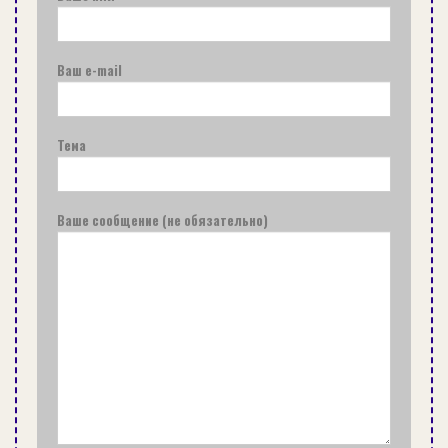
онлайн-форма на сайте.
Ваш e-mail
Также магазин имеет удобное расположение
Тема
офиса-склада: г. Львов, пл. Кн.Святослава, 11.
Этапы заказа фонарика с АКБ:
Ваше сообщение (не обязательно)
Звонок.
Оформление заявки.
Оплата.
Доставка фонарика.
Менеджеры интернет-магазина «Абразив»
отреагируют на запрос мгновенно. Дадут
подробные ответы на все вопросы. А также
помогут организовать доставку фонарика с