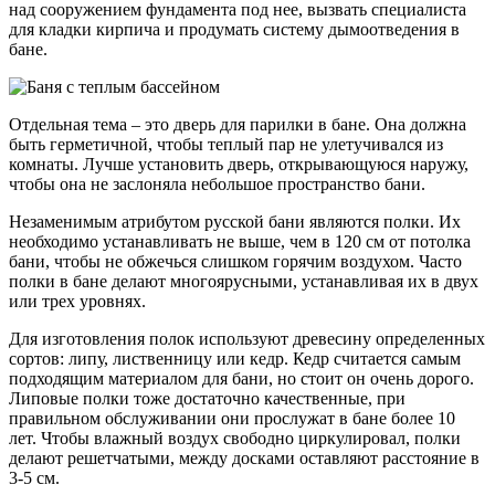
над сооружением фундамента под нее, вызвать специалиста
для кладки кирпича и продумать систему дымоотведения в
бане.
Отдельная тема – это дверь для парилки в бане. Она должна
быть герметичной, чтобы теплый пар не улетучивался из
комнаты. Лучше установить дверь, открывающуюся наружу,
чтобы она не заслоняла небольшое пространство бани.
Незаменимым атрибутом русской бани являются полки. Их
необходимо устанавливать не выше, чем в 120 см от потолка
бани, чтобы не обжечься слишком горячим воздухом. Часто
полки в бане делают многоярусными, устанавливая их в двух
или трех уровнях.
Для изготовления полок используют древесину определенных
сортов: липу, лиственницу или кедр. Кедр считается самым
подходящим материалом для бани, но стоит он очень дорого.
Липовые полки тоже достаточно качественные, при
правильном обслуживании они прослужат в бане более 10
лет. Чтобы влажный воздух свободно циркулировал, полки
делают решетчатыми, между досками оставляют расстояние в
3-5 см.