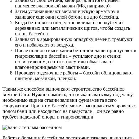
Заливают слой бетона, выбирая для этого цемент
наименее влагоемкой марки (М8, например).
Затем устанавливают металлическую арматуру и
заливают еще один слой бетона на дно бассейна.
Когда бетон высохнет, устанавливают опалубку из
деревянных или металлических щитов, чтобы создать
стены бассейна.
Заливают в армированную опалубку цемент, трамбуют
его и избавляют от воздуха.
После полного высыхания бетонной чаши приступают к
гидроизоляции бассейна – устилают дно и стенки
полиэтиленом, геотекстилем или обмазывают
влагонепроницаемыми мастиками.
Проводят отделочные работы – бассейн облицовывают
плиткой, мозаикой, пленкой.
Таким же способом выполняют строительство бассейнов
внутри бани. Нужно помнить, что выкапывать яму под чашу
необходимо еще на стадии заливки фундамента всего
сооружения. При этом бассейн может располагаться вровень с
полом бани или находиться на пьедестале – он все равно
требует надежной опоры и гидроизоляции.
Работа с большим бассейном достаточно тяжелая, выполнить