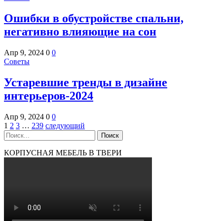
Ошибки в обустройстве спальни,
негативно влияющие на сон
Апр 9, 2024
0
0
Советы
Устаревшие тренды в дизайне
интерьеров-2024
Апр 9, 2024
0
0
1
2
3
…
239
следующий
КОРПУСНАЯ МЕБЕЛЬ В ТВЕРИ