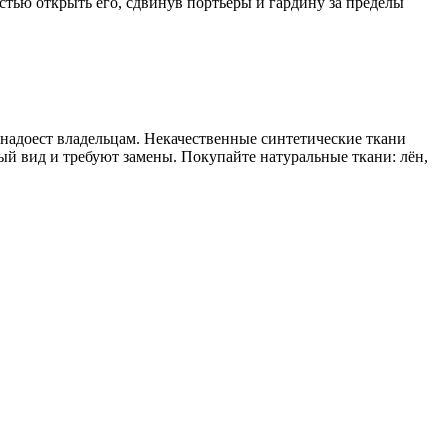
тью открыть его, сдвинув портьеры и гардину за пределы
 надоест владельцам. Некачественные синтетические ткани
й вид и требуют замены. Покупайте натуральные ткани: лён,