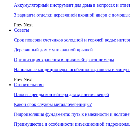
Аккумуляторный инструмент для дома в вопросах и отве
3 варианта отделки деревянной входной двери с помощь
Prev
Next
Советы
Срок поверки счетчиков холодной и горячей воды: инте
Деревянный дом с уникальной крышей
Организация хранения в прихожей: фотопримеры
Напольные кондиционеры: особенности, плюсы и минус
Prev
Next
Строительство
Плюсы аренды контейнера для хранения вещей
Какой срок службы металлочерепицы?
Гидроизоляция фундамента: путь к надежности и долгове
Преимущества и особенности инъекционной гидроизоля