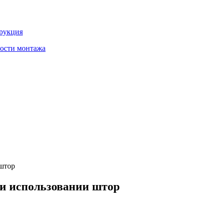
трукция
ности монтажа
штор
и использовании штор