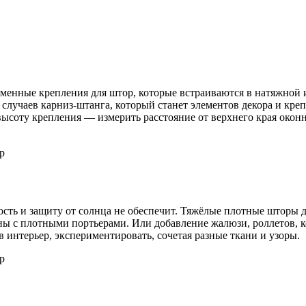
еменные крепления для штор, которые встраиваются в натяжной 
случаев карниз-штанга, который станет элементов декора и креп
соту крепления — измерить расстояние от верхнего края оконно
ость и защиту от солнца не обеспечит. Тяжёлые плотные шторы 
 с плотными портьерами. Или добавление жалюзи, роллетов, кот
 интерьер, экспериментировать, сочетая разные ткани и узоры.