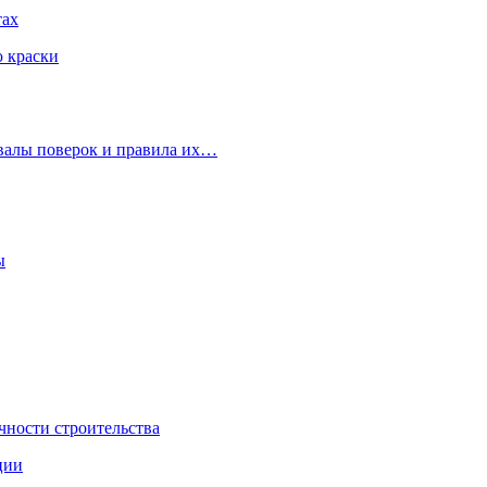
тах
ю краски
рвалы поверок и правила их…
ы
чности строительства
ции