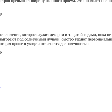
етров превышает ширину оконного проёма. Это позволит полнос
е вложение, которое служит декором и защитой годами, пока не
выгорают под солнечными лучами, быстро теряют первоначальны
оторая проще в уходе и отличается долговечностью.
…