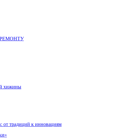
 РЕМОНТУ
ой хижины
: от традиций к инновациям
ки»