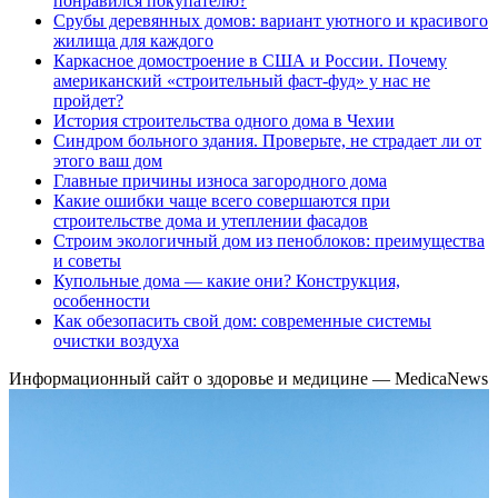
понравился покупателю?
Срубы деревянных домов: вариант уютного и красивого
жилища для каждого
Каркасное домостроение в США и России. Почему
американский «строительный фаст-фуд» у нас не
пройдет?
История строительства одного дома в Чехии
Синдром больного здания. Проверьте, не страдает ли от
этого ваш дом
Главные причины износа загородного дома
Какие ошибки чаще всего совершаются при
строительстве дома и утеплении фасадов
Строим экологичный дом из пеноблоков: преимущества
и советы
Купольные дома — какие они? Конструкция,
особенности
Как обезопасить свой дом: современные системы
очистки воздуха
Информационный сайт о здоровье и медицине — MedicaNews