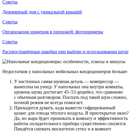
Советы
Деревянный дом с уникальной крышей
Советы
Организация хранения в прихожей: фотопримеры
Советы
Распространённые ошибки при выборе и использовании штор
Недостатков у напольных мобильных кондиционеров больше:
У настенных самая шумная деталь — компрессор —
вынесена на улицу. У напольных она внутри комнаты,
уровень шума достигает 45–53 децибел, что сравнимо
с обычным разговором. Поспать под такой шум сложно,
ночной режим не всегда помогает.
Приходится думать, куда вывести гофрированный
шланг для отвода тёплого воздуха. В приоткрытое окно?
Да, но жара будет проникать в комнату и эффективность
работы охладительного прибора существенно снизится.
Придётся снимать москитную сетку и в комнату