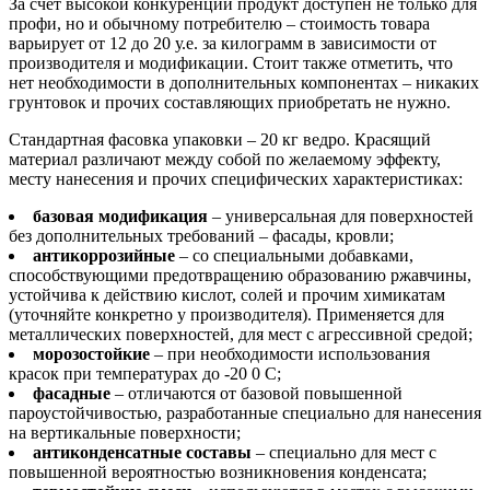
За счет высокой конкуренции продукт доступен не только для
профи, но и обычному потребителю – стоимость товара
варьирует от 12 до 20 у.е. за килограмм в зависимости от
производителя и модификации. Стоит также отметить, что
нет необходимости в дополнительных компонентах – никаких
грунтовок и прочих составляющих приобретать не нужно.
Стандартная фасовка упаковки – 20 кг ведро. Красящий
материал различают между собой по желаемому эффекту,
месту нанесения и прочих специфических характеристиках:
базовая модификация
– универсальная для поверхностей
без дополнительных требований – фасады, кровли;
антикоррозийные
– со специальными добавками,
способствующими предотвращению образованию ржавчины,
устойчива к действию кислот, солей и прочим химикатам
(уточняйте конкретно у производителя). Применяется для
металлических поверхностей, для мест с агрессивной средой;
морозостойкие
– при необходимости использования
красок при температурах до -20 0 С;
фасадные
– отличаются от базовой повышенной
пароустойчивостью, разработанные специально для нанесения
на вертикальные поверхности;
антиконденсатные составы
– специально для мест с
повышенной вероятностью возникновения конденсата;