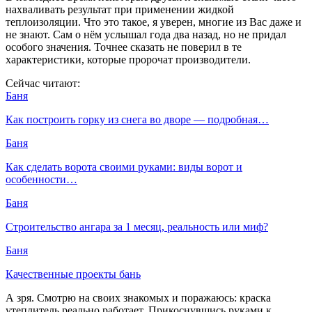
нахваливать результат при применении жидкой
теплоизоляции. Что это такое, я уверен, многие из Вас даже и
не знают. Сам о нём услышал года два назад, но не придал
особого значения. Точнее сказать не поверил в те
характеристики, которые пророчат производители.
Сейчас читают:
Баня
Как построить горку из снега во дворе — подробная…
Баня
Как сделать ворота своими руками: виды ворот и
особенности…
Баня
Строительство ангара за 1 месяц, реальность или миф?
Баня
Качественные проекты бань
А зря. Смотрю на своих знакомых и поражаюсь: краска
утеплитель реально работает. Прикоснувшись руками к