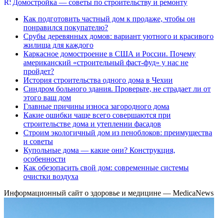
Домостройка — советы по строительству и ремонту
Как подготовить частный дом к продаже, чтобы он
понравился покупателю?
Срубы деревянных домов: вариант уютного и красивого
жилища для каждого
Каркасное домостроение в США и России. Почему
американский «строительный фаст-фуд» у нас не
пройдет?
История строительства одного дома в Чехии
Синдром больного здания. Проверьте, не страдает ли от
этого ваш дом
Главные причины износа загородного дома
Какие ошибки чаще всего совершаются при
строительстве дома и утеплении фасадов
Строим экологичный дом из пеноблоков: преимущества
и советы
Купольные дома — какие они? Конструкция,
особенности
Как обезопасить свой дом: современные системы
очистки воздуха
Информационный сайт о здоровье и медицине — MedicaNews