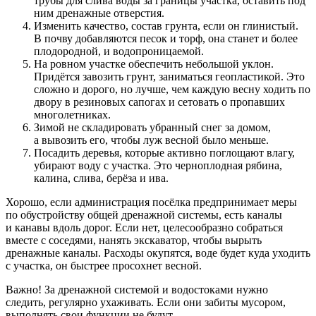
трубы для слива воды за границы участка, оставить под
ним дренажные отверстия.
Изменить качество, состав грунта, если он глинистый.
В почву добавляются песок и торф, она станет и более
плодородной, и водопроницаемой.
На ровном участке обеспечить небольшой уклон.
Придётся завозить грунт, заниматься геопластикой. Это
сложно и дорого, но лучше, чем каждую весну ходить по
двору в резиновых сапогах и сетовать о пропавших
многолетниках.
Зимой не складировать убранный снег за домом,
а вывозить его, чтобы луж весной было меньше.
Посадить деревья, которые активно поглощают влагу,
убирают воду с участка. Это черноплодная рябина,
калина, слива, берёза и ива.
Хорошо, если администрация посёлка предпринимает меры
по обустройству общей дренажной системы, есть каналы
и канавы вдоль дорог. Если нет, целесообразно собраться
вместе с соседями, нанять экскаватор, чтобы вырыть
дренажные каналы. Расходы окупятся, воде будет куда уходить
с участка, он быстрее просохнет весной.
Важно! За дренажной системой и водостоками нужно
следить, регулярно ухаживать. Если они забиты мусором,
выполнять свои функции не будут.