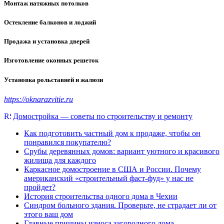
Монтаж натяжных потолков
Остекление балконов и лоджий
Продажа и установка дверей
Изготовление оконных решеток
Установка рольставней и жалюзи
https://oknarazvitie.ru
Домостройка — советы по строительству и ремонту
Как подготовить частный дом к продаже, чтобы он
понравился покупателю?
Срубы деревянных домов: вариант уютного и красивого
жилища для каждого
Каркасное домостроение в США и России. Почему
американский «строительный фаст-фуд» у нас не
пройдет?
История строительства одного дома в Чехии
Синдром больного здания. Проверьте, не страдает ли от
этого ваш дом
Главные причины износа загородного дома