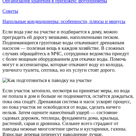
Организация хранения в прихожей: фотопримеры
Советы
Напольные кондиционеры: особенности, плюсы и минусы
Если вода уже на участке и подбирается к дому, можно
преградить ей дорогу мешками, наполненными песком.
Поднимающиеся грунтовые воды откачивают дренажным
насосом — полезная вещь в каждом хозяйстве. В сложных
случаях обращайтесь в МЧС, сотрудники ведомства приедут
с более мощным оборудованием для откачки воды. Помочь
могут и ассенизаторы, которые откачают воду из колодца,
уличного туалета, септика, но их услуги стоят дорого.
Если участок затопило, несмотря на принятые меры, но вода
не попала в дом и больше не поднимается, остаётся дождаться,
пока она спадёт. Дренажная система и насос ускорят процесс,
но пока участок не освободился от воды, сделать ничего
нельзя. Затем оцените нанесённый ущерб — состояние
садовых дорожек, теплицы, фундамента дома, крыльца,
растений, сарая и дровника. Сильнее всего страдают от
паводка нежные многолетние цветы и кустарники, газоны.
Взрослые деревья перенесут наводнение лучше.