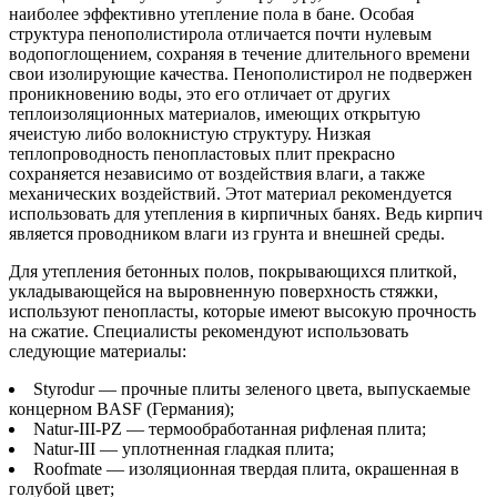
наиболее эффективно утепление пола в бане. Особая
структура пенополистирола отличается почти нулевым
водопоглощением, сохраняя в течение длительного времени
свои изолирующие качества. Пенополистирол не подвержен
проникновению воды, это его отличает от других
теплоизоляционных материалов, имеющих открытую
ячеистую либо волокнистую структуру. Низкая
теплопроводность пенопластовых плит прекрасно
сохраняется независимо от воздействия влаги, а также
механических воздействий. Этот материал рекомендуется
использовать для утепления в кирпичных банях. Ведь кирпич
является проводником влаги из грунта и внешней среды.
Для утепления бетонных полов, покрывающихся плиткой,
укладывающейся на выровненную поверхность стяжки,
используют пенопласты, которые имеют высокую прочность
на сжатие. Специалисты рекомендуют использовать
следующие материалы:
Styrodur — прочные плиты зеленого цвета, выпускаемые
концерном BASF (Германия);
Natur-III-PZ — термообработанная рифленая плита;
Natur-III — уплотненная гладкая плита;
Roofmate — изоляционная твердая плита, окрашенная в
голубой цвет;