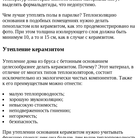
выделять формальдегиды, что недопустимо.
Чем лучше утеплять полы в парилке? Теплоизоляцию
основания в подобных помещениях нужно делать
пенопластом или керамзитом, как это продемонстрировано на
фото. При этом толщина изолирующего слоя должна быть
минимум 10, а то и 15 см, как в случае с керамзитом.
Утепление керамзитом
Утепление дома из бруса с бетонным основанием
целесообразнее делать керамзитом. Почему? Этот материал, в
отличие от многих типов теплоизоляторов, состоит
исключительно из экологически чистых компонентов. Также
к его преимуществам можно отнести:
малую теплопроводность;
хорошую звукоизоляцию;
невысокую стоимость;
неподверженность гниению;
негорючесть;
безопасность.
При утеплении основания керамзитом нужно учитывать
фракцию гранул: чем она больше, тем выше теплопроводность