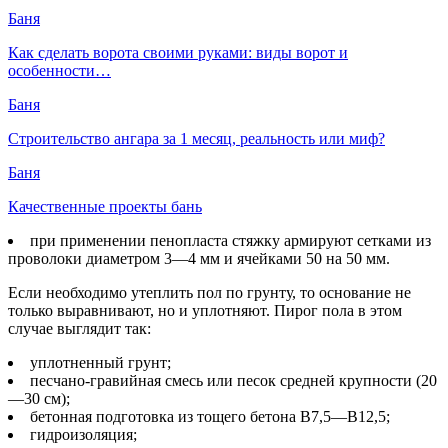
Баня
Как сделать ворота своими руками: виды ворот и
особенности…
Баня
Строительство ангара за 1 месяц, реальность или миф?
Баня
Качественные проекты бань
при применении пенопласта стяжку армируют сетками из
проволоки диаметром 3—4 мм и ячейками 50 на 50 мм.
Если необходимо утеплить пол по грунту, то основание не
только выравнивают, но и уплотняют. Пирог пола в этом
случае выглядит так:
уплотненный грунт;
песчано-гравийная смесь или песок средней крупности (20
—30 см);
бетонная подготовка из тощего бетона В7,5—В12,5;
гидроизоляция;