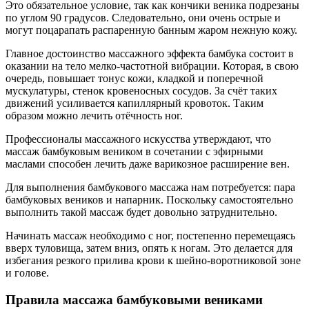
Это обязательное условие, так как кончики веника подрезаны
по углом 90 градусов. Следовательно, они очень острые и
могут поцарапать распаренную банным жаром нежную кожу.
Главное достоинство массажного эффекта бамбука состоит в
оказании на тело мелко-частотной вибрации. Которая, в свою
очередь, повышает тонус кожи, кладкой и поперечной
мускулатуры, стенок кровеносных сосудов. За счёт таких
движений усиливается капиллярный кровоток. Таким
образом можно лечить отёчность ног.
Профессионалы массажного искусства утверждают, что
массаж бамбуковым веником в сочетании с эфирными
маслами способен лечить даже варикозное расширение вен.
Для выполнения бамбукового массажа нам потребуется: пара
бамбуковых веников и напарник. Поскольку самостоятельно
выполнить такой массаж будет довольно затруднительно.
Начинать массаж необходимо с ног, постепенно перемещаясь
вверх туловища, затем вниз, опять к ногам. Это делается для
избегания резкого прилива крови к шейно-воротниковой зоне
и голове.
Правила массажа бамбуковыми вениками