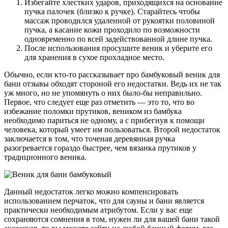
Избегайте хлестких ударов, приходящихся на основание
пучка палочек (близко к ручке). Старайтесь чтобы
массаж проводился удаленной от рукоятки половиной
пучка, а касание кожи проходило по возможности
одновременно по всей задействованной длине пучка.
После использования просушите веник и уберите его
для хранения в сухое прохладное место.
Обычно, если кто-то рассказывает про бамбуковый веник для
бани отзывы обходят стороной его недостатки. Ведь их не так
уж много, но не упомянуть о них было-бы неправильно.
Первое, что следует еще раз отметить — это то, что во
избежание поломки прутиков, веником из бамбука
необходимо париться не одному, а с прибегнув к помощи
человека, который умеет им пользоваться. Второй недостаток
заключается в том, что точеная деревянная ручка
разогревается гораздо быстрее, чем вязанка прутиков у
традиционного веника.
Данный недостаток легко можно компенсировать
использованием перчаток, что для сауны и бани является
практически необходимым атрибутом. Если у вас еще
сохраняются сомнения в том, нужен ли для вашей бани такой