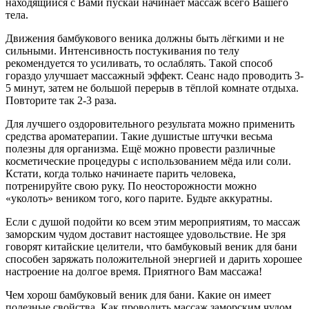
находящийся с Вами пускай начинает массаж всего Вашего
тела.
Движения бамбукового веника должны быть лёгкими и не
сильными. Интенсивность постукивания по телу
рекомендуется то усиливать, то ослаблять. Такой способ
гораздо улучшает массажный эффект. Сеанс надо проводить 3-
5 минут, затем не большой перерыв в тёплой комнате отдыха.
Повторите так 2-3 раза.
Для лучшего оздоровительного результата можно применить
средства ароматерапии. Такие душистые штучки весьма
полезны для организма. Ещё можно провести различные
косметические процедуры с использованием мёда или соли.
Кстати, когда только начинаете парить человека,
потренируйте свою руку. По неосторожности можно
«уколоть» веником того, кого парите. Будьте аккуратны.
Если с душой подойти ко всем этим мероприятиям, то массаж
заморским чудом доставит настоящее удовольствие. Не зря
говорят китайские целители, что бамбуковый веник для бани
способен заряжать положительной энергией и дарить хорошее
настроение на долгое время. Приятного Вам массажа!
Чем хорош бамбуковый веник для бани. Какие он имеет
полезные свойства. Как проводить массаж заморским чудом.