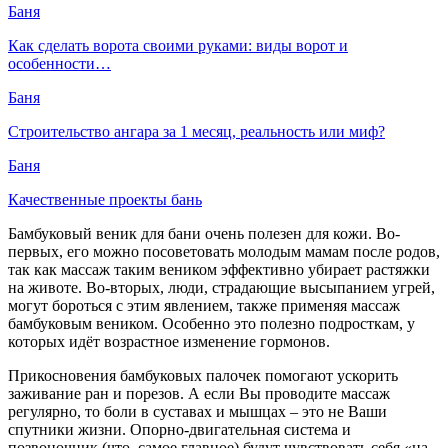
Баня
Как сделать ворота своими руками: виды ворот и
особенности…
Баня
Строительство ангара за 1 месяц, реальность или миф?
Баня
Качественные проекты бань
Бамбуковый веник для бани очень полезен для кожи. Во-
первых, его можно посоветовать молодым мамам после родов,
так как массаж таким веником эффективно убирает растяжки
на животе. Во-вторых, люди, страдающие высыпанием угрей,
могут бороться с этим явлением, также применяя массаж
бамбуковым веником. Особенно это полезно подросткам, у
которых идёт возрастное изменение гормонов.
Прикосновения бамбуковых палочек помогают ускорить
заживание ран и порезов. А если Вы проводите массаж
регулярно, то боли в суставах и мышцах – это не Ваши
спутники жизни. Опорно-двигательная система и
позвоночник (что, самое главное) будут чувствовать себя «на