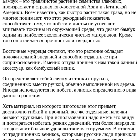
Бамбук – это травянистое растение семейства злаковых,
произрастает в странах юго-восточной Азии и Латинской
Америки. Всем известно, как быстро растет такая трава, но не
многие понимают, что этот рекордный показатель
способствует тому, что побеги и листья не успевают
впитывать токсины из окружающей среды, что делает бамбук
одним из наиболее экологически чистых материалов. Кроме
того он отличается прочностью и твердостью.
Восточные мудрецы считают, что это растение обладает
положительной энергией и способно отдавать ее при
соприкосновении. Именно оттуда пришел к нам такой банный
аксессуар, как бамбуковый веник.
Он представляет собой связку из тонких прутьев,
соединенных вместе ручкой, обычно выполненной из дерева.
Иногда используются не побеги, а листья определенного вида
данного растения.
Хоть материал, из которого изготовлен этот предмет,
достаточно гибкий и прочный, все же отдельные палочки
бывают хрупкими. При использовании надо иметь это ввиду
и постараться избегать резких движений, тем более навряд ли
это доставит большое удовольствие массируемому. В отличие
от традиционных веников, которыми русские люди привыкли
парить друг друга, при работе с восточным аксессуаром