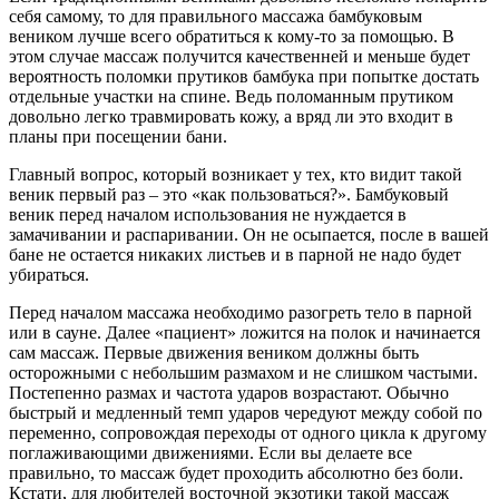
себя самому, то для правильного массажа бамбуковым
веником лучше всего обратиться к кому-то за помощью. В
этом случае массаж получится качественней и меньше будет
вероятность поломки прутиков бамбука при попытке достать
отдельные участки на спине. Ведь поломанным прутиком
довольно легко травмировать кожу, а вряд ли это входит в
планы при посещении бани.
Главный вопрос, который возникает у тех, кто видит такой
веник первый раз – это «как пользоваться?». Бамбуковый
веник перед началом использования не нуждается в
замачивании и распаривании. Он не осыпается, после в вашей
бане не остается никаких листьев и в парной не надо будет
убираться.
Перед началом массажа необходимо разогреть тело в парной
или в сауне. Далее «пациент» ложится на полок и начинается
сам массаж. Первые движения веником должны быть
осторожными с небольшим размахом и не слишком частыми.
Постепенно размах и частота ударов возрастают. Обычно
быстрый и медленный темп ударов чередуют между собой по
переменно, сопровождая переходы от одного цикла к другому
поглаживающими движениями. Если вы делаете все
правильно, то массаж будет проходить абсолютно без боли.
Кстати, для любителей восточной экзотики такой массаж