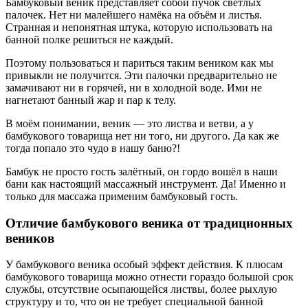
Бамбуковый веник представляет собой пучок светлых
палочек. Нет ни малейшего намёка на объём и листья.
Странная и непонятная штука, которую использовать на
банной полке решиться не каждый.
Поэтому пользоваться и париться таким веником как мы
привыкли не получится. Эти палочки предварительно не
замачивают ни в горячей, ни в холодной воде. Ими не
нагнетают банный жар и пар к телу.
В моём понимании, веник — это листва и ветви, а у
бамбукового товарища нет ни того, ни другого. Да как же
тогда попало это чудо в нашу баню?!
Бамбук не просто гость залётный, он гордо вошёл в наши
бани как настоящий массажный инструмент. Да! Именно и
только для массажа применим бамбуковый гость.
Отличие бамбукового веника от традиционных
веников
У бамбукового веника особый эффект действия. К плюсам
бамбукового товарища можно отнести гораздо большой срок
службы, отсутствие осыпающейся листвы, более рыхлую
структуру и то, что он не требует специальной банной