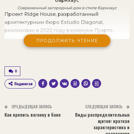
Современный загородный дом в стиле барнхаус
Проект Ridge House, разработанный
архитектурным бюро Estudio Diagonal,
реализован в 2022 году в коммуне Пуэрто-
Варас, провинция Льянкиуэ, Чили. Проект
ПРОДОЛЖИТЬ ЧТЕНИЕ
выполнен в стиле барнхаус, в основу которого
положены концептуальные особенности домов,
похожих на амбары и сараи. На протяжении
многих лет дома-амбары были стандартом в
0
местном ландшафте. Поэтому Ridge House,
Поделится
напоминающий традиционный амбар, но в
современной интерпретации, достаточно легко
и органично вписался в контекст.
ПРЕДЫДУЩАЯ ЗАПИСЬ
СЛЕДУЮЩАЯ ЗАПИСЬ
Как крепить вагонку в бане
Виды распределительных
щитов: краткая
характеристика и
Современный загородный дом в стиле барнхаус
назначение