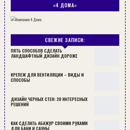
«4 ДОМА»
МИНИМАЛИСТИЧНЫЙ ГОРНЫЙ ДОМ С АТМОСФЕРОЙ
БРЕВЕНЧАТОЙ ХИЖИНЫ
СВЕЖИЕ ЗАПИСИ:
ДИЗАЙН
ПЯТЬ СПОСОБОВ СДЕЛАТЬ
ЛАНДШАФТНЫЙ ДИЗАЙН ДОРОЖЕ
КРЕПЕЖ ДЛЯ ВЕНТИЛЯЦИИ – ВИДЫ И
СПОСОБЫ
ДИЗАЙН ЧЕРНЫХ СТЕН: 20 ИНТЕРЕСНЫХ
РЕШЕНИЙ
КАК СДЕЛАТЬ АБАЖУР СВОИМИ РУКАМИ
ТВОРЧЕСКИЙ РЕТРИТ В ГАРМОНИИ С ПРИРОДНЫМ
ДЛЯ БАНИ И САУНЫ