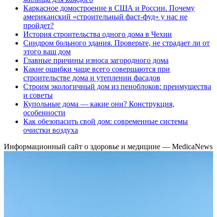
Каркасное домостроение в США и России. Почему
американский «строительный фаст-фуд» у нас не
пройдет?
История строительства одного дома в Чехии
Синдром больного здания. Проверьте, не страдает ли от
этого ваш дом
Главные причины износа загородного дома
Какие ошибки чаще всего совершаются при
строительстве дома и утеплении фасадов
Строим экологичный дом из пеноблоков: преимущества
и советы
Купольные дома — какие они? Конструкция,
особенности
Как обезопасить свой дом: современные системы
очистки воздуха
Информационный сайт о здоровье и медицине — MedicaNews