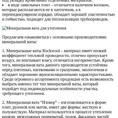
под укладку кровельных отделочных материалов;
в виде ламельных плит – отличается наличием волокон,
которые располагаются не в хаотичном, а в
перпендикулярном порядке, обладает хорошей эластичностью
и гибкостью, подходит для теплоизоляции трубопроводов.
Предлагаем ознакомиться с основными производителями
минеральной ваты:
1. Минеральные ваты Rockwool – материал имеет низкий
коэффициент тепловой проводности, отлично пропускает
воздух, не впитывает влагу, отличается негорючестью. Кроме
того, минеральная вата данного производителя устойчива
перед плесенью, насекомыми и грызунами, экологичная и
обладает хорошими звукоизоляционными характеристиками.
Среди огромного ассортимента продукции есть возможность
выбрать именно тот тип минеральной ваты, который
подойдет под индивидуальные особенности участка,
требующего утепления.
2. Минеральная вата “Изовер” – изготавливается в форме
плит, рулонов или матов, имеет две формы: жесткую и
полужесткую. Материал используется в процессе утепления
кровли, межэтажных перекрытий, полов, фасадных частей