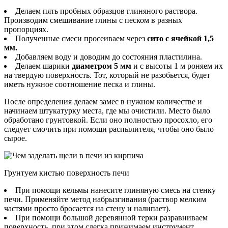
Делаем пять пробных образцов глиняного раствора.
Производим смешивание глины с песком в разных
пропорциях.
Полученные смеси просеиваем через
сито с ячейкой 1,5
мм.
Добавляем воду и доводим до состояния пластилина.
Делаем шарики
диаметром 5 мм
и с высоты 1 м роняем их
на твердую поверхность. Тот, который не разобьется, будет
иметь нужное соотношение песка и глины.
После определения делаем замес в нужном количестве и
начинаем штукатурку места, где мы очистили. Место было
обработано грунтовкой. Если оно полностью просохло, его
следует смочить при помощи распылителя, чтобы оно было
сырое.
Грунтуем кистью поверхность печи
При помощи кельмы нанесите глиняную смесь на стенку
печи. Применяйте метод набрызгивания (раствор мелким
частями просто бросается на стену и налипает).
При помощи большой деревянной терки разравниваем
поверхность, при этом слегка прижимаем инструмент.