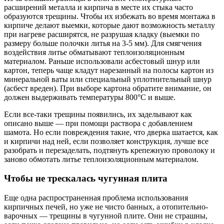
расширений металла и кирпича в месте их стыка часто
образуются трещины. Чтобы их избежать во время монтажа в
кирпиче делают выемки, которые дают возможность металлу
при нагреве расширятся, не разрушая кладку (выемки по
размеру больше полочки литья на 3-5 мм). Для смягчения
воздействия литье обматывают теплоизоляционным
материалом. Раньше использовали асбестовый шнур или
картон, теперь чаще кладут нарезанный на полосы картон из
минеральной ваты или специальный уплотнительный шнур
(асбест вреден). При выборе картона обратите внимание, он
должен выдерживать температуры 800°C и выше.
Если все-таки трещины появились, их заделывают как
описано выше — при помощи раствора с добавлением
шамота. Но если повреждения такие, что дверка шатается, как
и кирпичи над ней, если позволяет конструкция, лучше все
разобрать и перезаделать, подтянуть крепежную проволоку и
заново обмотать литье теплоизоляционным материалом.
Чтобы не трескалась чугунная плита
Еще одна распространенная проблема использования
кирпичных печей, но уже не чисто банных, а отопительно-
варочных — трещины в чугунной плите. Они не страшны,