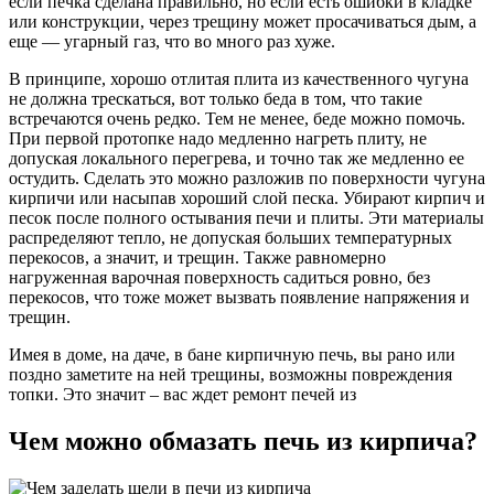
если печка сделана правильно, но если есть ошибки в кладке
или конструкции, через трещину может просачиваться дым, а
еще — угарный газ, что во много раз хуже.
В принципе, хорошо отлитая плита из качественного чугуна
не должна трескаться, вот только беда в том, что такие
встречаются очень редко. Тем не менее, беде можно помочь.
При первой протопке надо медленно нагреть плиту, не
допуская локального перегрева, и точно так же медленно ее
остудить. Сделать это можно разложив по поверхности чугуна
кирпичи или насыпав хороший слой песка. Убирают кирпич и
песок после полного остывания печи и плиты. Эти материалы
распределяют тепло, не допуская больших температурных
перекосов, а значит, и трещин. Также равномерно
нагруженная варочная поверхность садиться ровно, без
перекосов, что тоже может вызвать появление напряжения и
трещин.
Имея в доме, на даче, в бане кирпичную печь, вы рано или
поздно заметите на ней трещины, возможны повреждения
топки. Это значит – вас ждет ремонт печей из
Чем можно обмазать печь из кирпича?