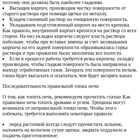
поэтому они должны быть наиболее гладкими.
Вытащив кирпич, производим чистку поверхности от
старого раствора при помощи щетки по металлу.
Кладем глиняный раствор на очищенную поверхность.
Укладываем подготовленный кирпич на место крепежа.
Как правило, внутренний кирпич крепится на раствор со всех
сторон. На низ укладки кирпича следует класть раствора
побольше, чтобы при вставке замены за счет засовывания
кирпича на его задней поверхности образовывалась горка
раствора и при прижатии были заполнены все полости.
Если в процессе работы требуется резка кирпича, укладку
производим, чтобы гладкая поверхность была направлена к
выходу отработанных газов. Затирать эти поверхности нельзя,
глина будет высыхать и осыпаться, чем будет засорять канал.
Последовательность правильной топки печи
О том, как топить печь, рекомендуем прочитать статью Как
правильно печь топить дровами и углем. Трещины могут
возникать от неправильной топки печи. Чтобы этого
избежать, требуется выполнять некоторые правила:
перед растопкой всегда следует прочистить зольник,
наложить на колосник сухие щепки, закрыть поддувало и
поджечь приготовленное;