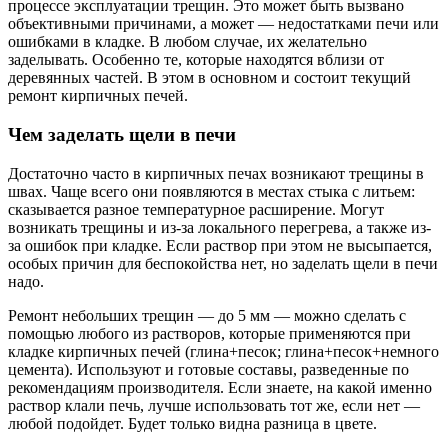
процессе эксплуатации трещин. Это может быть вызвано
объективными причинами, а может — недостатками печи или
ошибками в кладке. В любом случае, их желательно
заделывать. Особенно те, которые находятся вблизи от
деревянных частей. В этом в основном и состоит текущий
ремонт кирпичных печей.
Чем заделать щели в печи
Достаточно часто в кирпичных печах возникают трещины в
швах. Чаще всего они появляются в местах стыка с литьем:
сказывается разное температурное расширение. Могут
возникать трещины и из-за локального перегрева, а также из-
за ошибок при кладке. Если раствор при этом не высыпается,
особых причин для беспокойства нет, но заделать щели в печи
надо.
Ремонт небольших трещин — до 5 мм — можно сделать с
помощью любого из растворов, которые применяются при
кладке кирпичных печей (глина+песок; глина+песок+немного
цемента). Используют и готовые составы, разведенные по
рекомендациям производителя. Если знаете, на какой именно
раствор клали печь, лучше использовать тот же, если нет —
любой подойдет. Будет только видна разница в цвете.