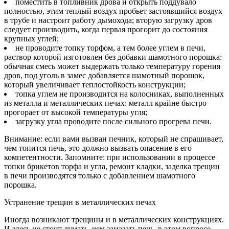
поместить в топливник дрова и открыть поддувало
полностью, этим теплый воздух пробьет застоявшийся воздух
в трубе и настроит работу дымохода; вторую загрузку дров
следует производить, когда первая прогорит до состояния
крупных углей;
не проводите топку торфом, а тем более углем в печи,
раствор которой изготовлен без добавки шамотного порошка:
обычная смесь может выдержать только температуру горения
дров, под уголь в замес добавляется шамотный порошок,
который увеличивает теплостойкость конструкции;
топка углем не производится на колосниках, выполненных
из металла и металлических печах: металл крайне быстро
прогорает от высокой температуры угля;
загрузку угла проводите после сильного прогрева печи.
Внимание: если вами вызван печник, который не спрашивает,
чем топится печь, это должно вызвать опасение в его
компетентности. Запомните: при использовании в процессе
топки брикетов торфа и угла, ремонт кладки, заделка трещин
в печи производятся только с добавлением шамотного
порошка.
Устранение трещин в металлических печах
Иногда возникают трещины и в металлических конструкциях.
И здесь не стоит думать, чем замазать печь, в этом вопросе