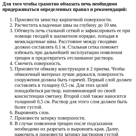
Для того чтобы грамотно обмазать печь необходимо
придерживаться определенных правил и рекомендаций:
Произвести зачистку кирпичной поверхности.
Расчистить кладочные швы на глубину до 10 мм.
Обтянуть печь стальной сеткой и зафиксировать ее при
помощи гвоздей в шахматном порядке, попадая в
межкладочные швы. Расстояние между гвоздями
должно составлять 0,1 м. Стальная сетка поможет
избежать при дальнейшей эксплуатации появления
трещин и предотвратить отслаивание раствора.
Смочить поверхность.
Произвести обмазку конструкции в 2 приема. Чтобы
обмазочный материал лучше держался, поверхность
сооружения должна быть горячей. Первый слой должен
составлять в толщину 0,5 см. Для этих целей
понадобиться раствор, напоминающий по своей
консистенции сметану. Второй слой также наносится
толщиной 0,5 см. Раствор для этого слоя должен быть
более густой.
Выровнять слои.
Произвести затирку поверхности.
В случае появления трещин после подсыхания
необходимо их разрезать и выровнять края. Далее,
намочить и произвести затирку раствором густой