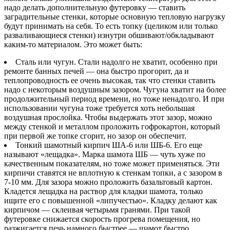
надо делать дополнительную футеровку — ставить
заградительные стенки, которые основную тепловую нагрузку
будут принимать на себя. То есть топку (целиком или только
разваливающиеся стенки) изнутри обшивают/обкладывают
каким-то материалом. Это может быть:
Сталь или чугун. Стали надолго не хватит, особенно при
ремонте банных печей — она быстро прогорит, да и
теплопроводность ее очень высокая, так что стенки ставить
надо с некоторым воздушным зазором. Чугуна хватит на более
продолжительный период времени, но тоже ненадолго. И при
использовании чугуна тоже требуется хоть небольшая
воздушная прослойка. Чтобы выдержать этот зазор, можно
между стенкой и металлом проложить гофрокартон, который
при первой же топке сгорит, но зазор он обеспечит.
Тонкий шамотный кирпич ША-6 или ШБ-6. Его еще
называют «лещадка». Марка шамота ШБ — чуть хуже по
качественным показателям, но тоже может применяться. Эти
кирпичи ставятся не вплотную к стенкам топки, а с зазором в
7-10 мм. Для зазора можно проложить базальтовый картон.
Кладется лещадка на раствор для кладки шамота, только
ищите его с повышенной «липучестью». Кладку делают как
кирпичом — склеивая четырьмя гранями. При такой
футеровке снижается скорость прогрева помещения, но
разжигается печь намного быстрее — шамот быстро