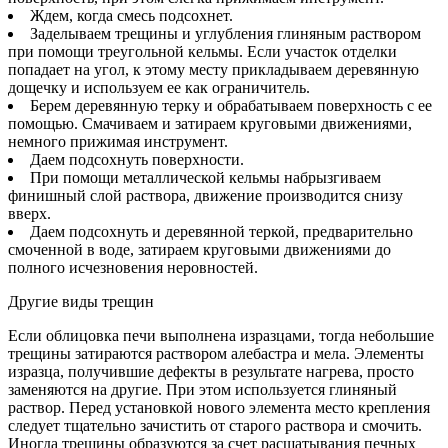
Ждем, когда смесь подсохнет.
Заделываем трещины и углубления глиняным раствором
при помощи треугольной кельмы. Если участок отделки
попадает на угол, к этому месту прикладываем деревянную
дощечку и используем ее как ограничитель.
Берем деревянную терку и обрабатываем поверхность с ее
помощью. Смачиваем и затираем круговыми движениями,
немного прижимая инструмент.
Даем подсохнуть поверхности.
При помощи металлической кельмы набрызгиваем
финишный слой раствора, движение производится снизу
вверх.
Даем подсохнуть и деревянной теркой, предварительно
смоченной в воде, затираем круговыми движениями до
полного исчезновения неровностей.
Другие виды трещин
Если облицовка печи выполнена изразцами, тогда небольшие
трещины затираются раствором алебастра и мела. Элементы
изразца, получившие дефекты в результате нагрева, просто
заменяются на другие. При этом используется глиняный
раствор. Перед установкой нового элемента место крепления
следует тщательно зачистить от старого раствора и смочить.
Иногда трещины образуются за счет расшатывания печных