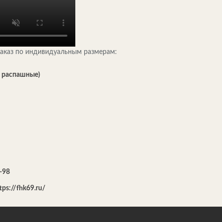
заказ по индивидуальным размерам:
, распашные)
-98
tps://fhk69.ru/