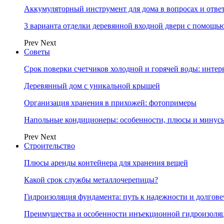
Аккумуляторный инструмент для дома в вопросах и отве
3 варианта отделки деревянной входной двери с помощь
Prev
Next
Советы
Срок поверки счетчиков холодной и горячей воды: инте
Деревянный дом с уникальной крышей
Организация хранения в прихожей: фотопримеры
Напольные кондиционеры: особенности, плюсы и минус
Prev
Next
Строительство
Плюсы аренды контейнера для хранения вещей
Какой срок службы металлочерепицы?
Гидроизоляция фундамента: путь к надежности и долгове
Преимущества и особенности инъекционной гидроизоля