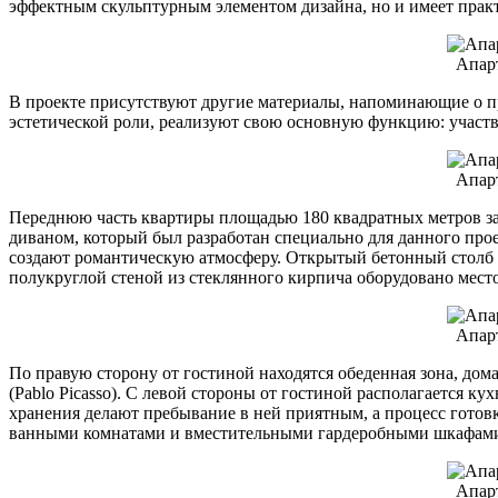
эффектным скульптурным элементом дизайна, но и имеет практ
Апар
В проекте присутствуют другие материалы, напоминающие о пре
эстетической роли, реализуют свою основную функцию: участв
Апар
Переднюю часть квартиры площадью 180 квадратных метров зан
диваном, который был разработан специально для данного про
создают романтическую атмосферу. Открытый бетонный столб 
полукруглой стеной из стеклянного кирпича оборудовано место 
Апар
По правую сторону от гостиной находятся обеденная зона, до
(Pablo Picasso). С левой стороны от гостиной располагается к
хранения делают пребывание в ней приятным, а процесс гото
ванными комнатами и вместительными гардеробными шкафам
Апар