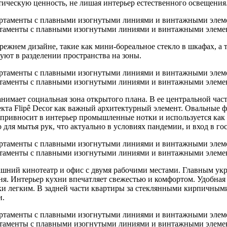
ическую ценность, не лишая интерьер естественного освещения
таменты с плавными изогнутыми линиями и винтажными элеме
жнем дизайне, такие как мини-бореальное стекло в шкафах, а т
уют в разделении пространства на зоны.
таменты с плавными изогнутыми линиями и винтажными элеме
имает социальная зона открытого плана. В ее центральной час
екта Flipê Decor как важный архитектурный элемент. Овальные 
привносит в интерьер промышленные нотки и используется как 
для мытья рук, что актуально в условиях пандемии, и вход в гос
таменты с плавными изогнутыми линиями и винтажными элеме
машний кинотеатр и офис с двумя рабочими местами. Главным ук
ухня. Интерьер кухни впечатляет свежестью и комфортом. Удобна
вки легким. В задней части квартиры за стеклянными кирпичным
и.
таменты с плавными изогнутыми линиями и винтажными элеме