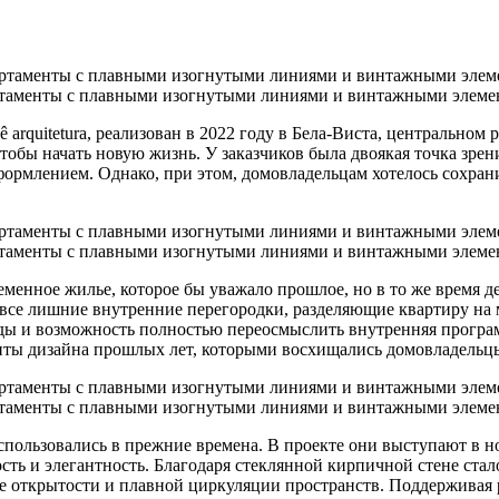
таменты с плавными изогнутыми линиями и винтажными элеме
 arquitetura, реализован в 2022 году в Бела-Виста, центральном
тобы начать новую жизнь. У заказчиков была двоякая точка зрен
рмлением. Однако, при этом, домовладельцам хотелось сохрани
таменты с плавными изогнутыми линиями и винтажными элеме
временное жилье, которое бы уважало прошлое, но в то же время
се лишние внутренние перегородки, разделяющие квартиру на м
ды и возможность полностью переосмыслить внутренняя програм
нты дизайна прошлых лет, которыми восхищались домовладельц
таменты с плавными изогнутыми линиями и винтажными элеме
пользовались в прежние времена. В проекте они выступают в но
сть и элегантность. Благодаря стеклянной кирпичной стене ст
е открытости и плавной циркуляции пространств. Поддерживая р