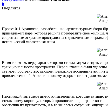
0
Поделится
Апар
Проект 011 Apartment , разработанный архитектурным бюро flipê
принадлежит паре, которая решила преобразить свое жилище, ч
современные открытые пространства с динамичным и ярким офо
исторический характер жилища.
Апар
В связи с этим, перед архитекторами стояла задача создать со
функциональности пространств. Первоначально были удалены в
светлое пространство, дающее прекрасное восприятие амплиту
привлекательной. А вот тон новому оформлению задали элеме
Апар
Изюминкой интерьера являются материалы, которые активно ис
стеклянному кирпичу, который привносит в пространство живо
обеспечив их приватность, и в то же время сохранить ощущени