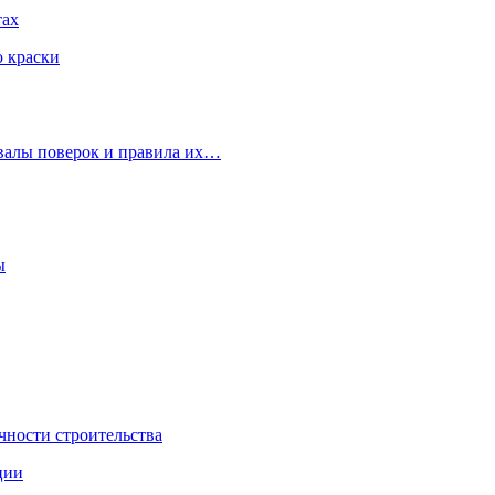
тах
ю краски
рвалы поверок и правила их…
ы
чности строительства
ции