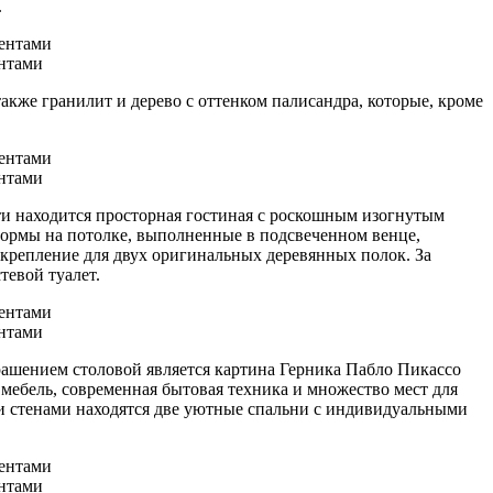
.
нтами
акже гранилит и дерево с оттенком палисандра, которые, кроме
нтами
ти находится просторная гостиная с роскошным изогнутым
формы на потолке, выполненные в подсвеченном венце,
крепление для двух оригинальных деревянных полок. За
тевой туалет.
нтами
рашением столовой является картина Герника Пабло Пикассо
я мебель, современная бытовая техника и множество мест для
и стенами находятся две уютные спальни с индивидуальными
нтами