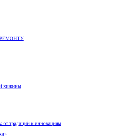
 РЕМОНТУ
ой хижины
: от традиций к инновациям
ки»