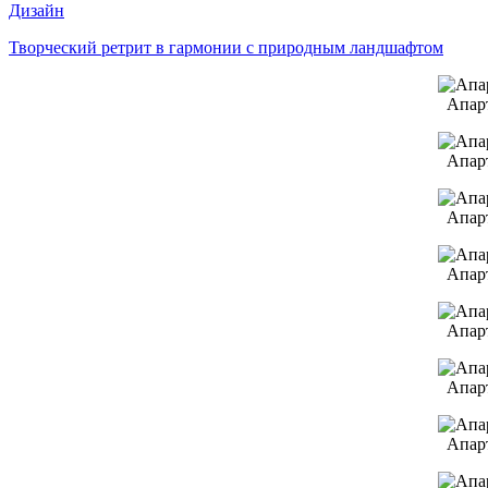
Дизайн
Творческий ретрит в гармонии с природным ландшафтом
Апар
Апар
Апар
Апар
Апар
Апар
Апар