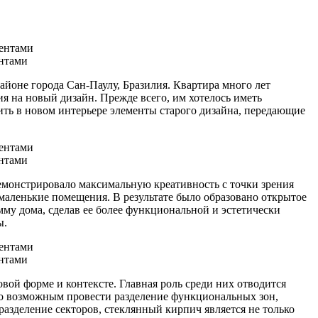
нтами
 районе города Сан-Паулу, Бразилия. Квартира много лет
ия на новый дизайн. Прежде всего, им хотелось иметь
ть в новом интерьере элементы старого дизайна, передающие
нтами
 демонстрировало максимальную креативность с точки зрения
аленькие помещения. В результате было образовано открытое
му дома, сделав ее более функциональной и эстетически
ы.
нтами
вой форме и контексте. Главная роль среди них отводится
ало возможным провести разделение функциональных зон,
азделение секторов, стеклянный кирпич является не только