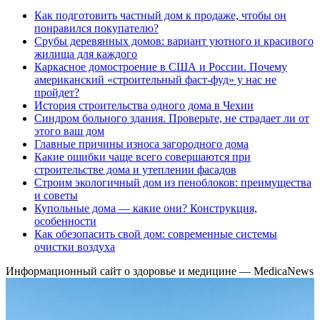
Как подготовить частный дом к продаже, чтобы он
понравился покупателю?
Срубы деревянных домов: вариант уютного и красивого
жилища для каждого
Каркасное домостроение в США и России. Почему
американский «строительный фаст-фуд» у нас не
пройдет?
История строительства одного дома в Чехии
Синдром больного здания. Проверьте, не страдает ли от
этого ваш дом
Главные причины износа загородного дома
Какие ошибки чаще всего совершаются при
строительстве дома и утеплении фасадов
Строим экологичный дом из пеноблоков: преимущества
и советы
Купольные дома — какие они? Конструкция,
особенности
Как обезопасить свой дом: современные системы
очистки воздуха
Информационный сайт о здоровье и медицине — MedicaNews