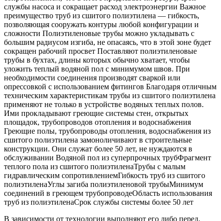
службы насоса и сокращает расход электроэнергии Важное
преимущество труб из сшитого полиэтилена — гибкость,
позволяющая сооружать контуры любой конфигурации и
сложности Полиэтиленовые трубы можно укладывать с
большим радиусом изгиба, не опасаясь, что в этой зоне будет
сокращен рабочий просвет Поставляют полиэтиленовые
трубы в бухтах, длины которых обычно хватает, чтобы
уложить теплый водяной пол с минимумом швов. При
необходимости соединения производят сваркой или
опрессовкой с использованием фитингов Благодаря отличным
техническим характеристикам трубы из сшитого полиэтилена
применяют не только в устройстве водяных теплых полов.
Ими прокладывают греющие системы стен, открытых
площадок, трубопроводов отопления и водоснабжения
Греющие полы, трубопроводы отопления, водоснабжения из
сшитого полиэтилена замоноличивают в строительные
конструкции. Они служат более 50 лет, не нуждаются в
обслуживании Водяной пол из суперпрочных трубФрагмент
теплого пола из сшитого полиэтиленаТрубы с малым
гидравлическим сопротивлениемГибкость труб из сшитого
полиэтиленаУглы загиба полиэтиленовой трубыМинимум
соединений в греющем трубопроводеОбласть использования
труб из полиэтиленаСрок службы системы более 50 лет
В зависимости от технологии выполняют его либо перед,