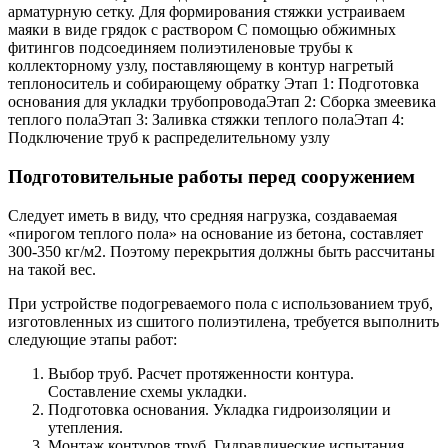
арматурную сетку. Для формирования стяжки устраиваем
маяки в виде грядок с раствором С помощью обжимных
фитингов подсоединяем полиэтиленовые трубы к
коллекторному узлу, поставляющему в контур нагретый
теплоноситель и собирающему обратку Этап 1: Подготовка
основания для укладки трубопроводаЭтап 2: Сборка змеевика
теплого полаЭтап 3: Заливка стяжки теплого полаЭтап 4:
Подключение труб к распределительному узлу
Подготовительные работы перед сооружением
Следует иметь в виду, что средняя нагрузка, создаваемая
«пирогом теплого пола» на основание из бетона, составляет
300-350 кг/м2. Поэтому перекрытия должны быть рассчитаны
на такой вес.
При устройстве подогреваемого пола с использованием труб,
изготовленных из сшитого полиэтилена, требуется выполнить
следующие этапы работ:
Выбор труб. Расчет протяженности контура.
Составление схемы укладки.
Подготовка основания. Укладка гидроизоляции и
утепления.
Монтаж контуров труб. Гидравлические испытания.