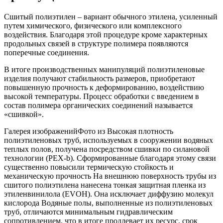
Сшитый полиэтилен – вариант обычного этилена, усиленный
путем химического, физического или комплексного
воздействия. Благодаря этой процедуре кроме характерных
продольных связей в структуре полимера появляются
поперечные соединения.
В итоге производственных манипуляций полиэтиленовые
изделия получают стабильность размеров, приобретают
повышенную прочность к деформированию, воздействию
высокой температуры. Процесс обработки с введением в
состав полимера органических соединений называется
«сшивкой».
Галерея изображенийФото из Высокая плотность
полиэтиленовых труб, используемых в сооружении водяных
теплых полов, получена посредством сшивки по силановой
технологии (PEX-b). Сформированные благодаря этому связи
существенно повысили термическую стойкость и
механическую прочность На внешнюю поверхность трубы из
сшитого полиэтилена нанесена тонкая защитная пленка из
этиленвинилола (EVOH). Она исключает диффузию молекул
кислорода Водяные полы, выполненные из полиэтиленовых
труб, отличаются минимальным гидравлическим
сопротивлением, что в итоге продлевает их ресурс, срок