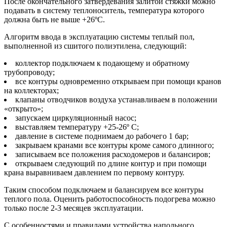
После окончательного затвердевания залитой стяжки можно
подавать в систему теплоноситель, температура которого
должна быть не выше +26ºС.
Алгоритм ввода в эксплуатацию системы теплый пол,
выполненной из сшитого полиэтилена, следующий:
коллектор подключаем к подающему и обратному
трубопроводу;
все контуры одновременно открываем при помощи кранов
на коллекторах;
клапаны отводчиков воздуха устанавливаем в положении
«открыто»;
запускаем циркуляционный насос;
выставляем температуру +25-26º С;
давление в системе поднимаем до рабочего 1 бар;
закрываем кранами все контуры кроме самого длинного;
записываем все положения расходомеров и балансиров;
открываем следующий по длине контур и при помощи
крана выравниваем давлением по первому контуру.
Таким способом подключаем и балансируем все контуры
теплого пола. Оценить работоспособность подогрева можно
только после 2-3 месяцев эксплуатации.
С особенностями и правилами устройства напольного