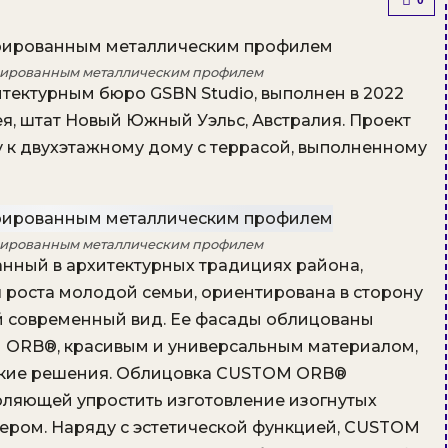
0
рированным металлическим профилем
итектурным бюро GSBN Studio, выполнен в 2022
я, штат Новый Южный Уэльс, Австралия. Проект
 к двухэтажному дому с террасой, выполненному
рированным металлическим профилем
нный в архитектурных традициях района,
я роста молодой семьи, ориентирована в сторону
ый современный вид. Ее фасады облицованы
ORB®, красивым и универсальным материалом,
ские решения. Облицовка CUSTOM ORB®
оляющей упростить изготовление изогнутых
ьером. Наряду с эстетической функцией, CUSTOM