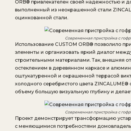
ORB® привлекателен своей надежностью и до
выполненный из неокрашенной стали ZINCALU
оцинкованной стали.
Современная пристройка с гоф
Использование CUSTOM ORB® позволило прив
элементы и организовать яркий диалог меж
строительными материалами. Так, внешняя 
остеклением в деревянном каркасе и алюмин
оштукатуренной и окрашенной террасой викто
холодного серебристого цвета ZINCALUME® с
объему большую визуальную глубину и делае
Современная пристройка с гоф
Проект демонстрирует трансформацию устаре
с меняющимися потребностями домовладельц