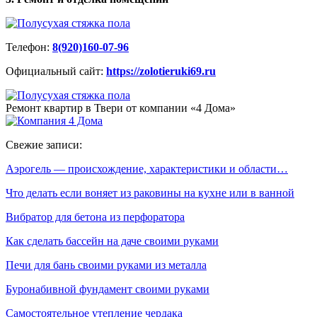
Телефон:
8(920)160-07-96
Официальный сайт:
https://zolotieruki69.ru
Ремонт квартир в Твери от компании «4 Дома»
Свежие записи:
Аэрогель — происхождение, характеристики и области…
Что делать если воняет из раковины на кухне или в ванной
Вибратор для бетона из перфоратора
Как сделать бассейн на даче своими руками
Печи для бань своими руками из металла
Буронабивной фундамент своими руками
Самостоятельное утепление чердака