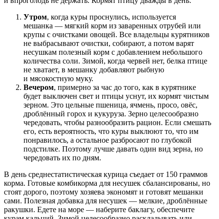
и впроголодь не держать. Кормят птицу дважды в день:
Утром
, когда куры проснулись, используется
мешанка — мягкий корм из заваренных отрубей или
крупы с очистками овощей. Все владельцы курятников
не выбрасывают очистки, собирают, а потом варят
несушкам полезный корм с добавлением небольшого
количества соли. Зимой, когда червей нет, белка птице
не хватает, в мешанку добавляют рыбную
и мясокостную муку.
Вечером
, примерно за час до того, как в курятнике
будет выключен свет и птицы уснут, их кормят чистым
зерном. Это цельные пшеница, ячмень, просо, овёс,
дроблённый горох и кукуруза. Зерно целесообразно
чередовать, чтобы разнообразить рацион. Если смешать
его, есть вероятность, что куры выклюют то, что им
понравилось, а остальное разбросают по глубокой
подстилке. Поэтому лучше давать один вид зерна, но
чередовать их по дням.
В день среднестатистическая курица съедает от 150 граммов
корма. Готовые комбикорма для несушек сбалансированы, но
стоят дорого, поэтому хозяева экономят и готовят мешанки
сами. Полезная добавка для несушек — мелкие, дроблённые
ракушки. Едете на море — наберите баклагу, обеспечите
курам кальций. Зимой целесообразно раскладывать или