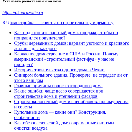
Установка рольставней и жалюзи
https://oknarazvitie.ru
Домостройка — советы по строительству и ремонту
Как подготовить частный дом к продаже, чтобы он
понравился покупателю?
Срубы деревянных домов: вариант уютного и красивого
жилища для каждого
Каркасное домостроение в США и России. Почему
американский «строительный фаст-фуд» у нас не
пройдет?
История строительства одного дома в Чехии
Синдром больного здания. Проверьте, не страдает ли от
этого ваш дом
Главные причины износа загородного дома
Какие ошибки чаще всего совершаются при
строительстве дома и утеплении фасадов
Строим экологичный дом из пеноблоков: преимущества
и советы
Купольные дома — какие они? Конструкция,
особенности
Как обезопасить свой дом: современные системы
очистки воздуха