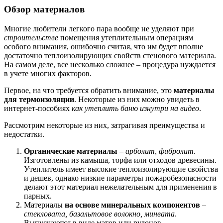
Обзор материалов
Многие любители легкого пара вообще не уделяют при
строительстве
помещения утеплительным операциям
особого внимания, ошибочно считая, что им будет вполне
достаточно теплоизолирующих свойств стенового материала.
На самом деле, все несколько сложнее – процедура нуждается
в учете многих факторов.
Первое, на что требуется обратить внимание, это
материалы
для термоизоляции
. Некоторые из них можно увидеть в
интернет-пособиях
как утеплить баню изнутри на видео
.
Рассмотрим некоторые из них, затрагивая преимущества и
недостатки.
Органические материалы
–
арболит, фибролит
.
Изготовлены из камыша, торфа или отходов древесины.
Утеплитель имеет высокие теплоизолирующие свойства
и дешев, однако низкие параметры пожаробезопасности
делают этот материал нежелательным для применения в
парных.
Материалы
на основе минеральных компонентов
–
стекловата, базальтовое волокно, минвата
.
Выпускаются в виде матов или рулонов,