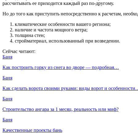
рассчитывать ее приходится каждый раз по-другому.
Но до того как приступить непосредственно к расчетам, необ
климатические особенности вашего региона;
наличие и частота мощного ветра;
толщина стен;
стройматериал, использованный при возведении.
Сейчас читают:
Баня
Как построить горку из снега во дворе — подробная…
Баня
Как сделать ворота своими руками: виды ворот и особенности
Баня
Строительство ангара за 1 месяц, реальность или миф?
Баня
Качественные проекты бань