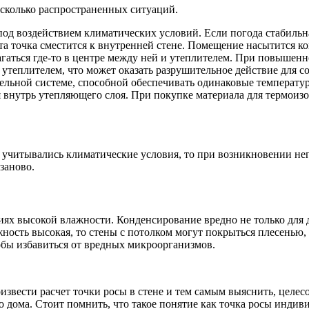
есколько распространенных ситуаций.
я под воздействием климатических условий. Если погода стабильн
 эта точка сместится к внутренней стене. Помещение насытится к
лагаться где-то в центре между ней и утеплителем. При повышен
с утеплителем, что может оказать разрушительное действие для 
льной системе, способной обеспечивать одинаковые температур
я внутрь утепляющего слоя. При покупке материала для термоиз
учитывались климатические условия, то при возникновении непр
заново.
иях высокой влажности. Конденсирование вредно не только для до
жность высокая, то стены с потолком могут покрыться плесенью, 
обы избавиться от вредных микроорганизмов.
извести расчет точки росы в стене и тем самым выяснить, целес
о дома. Стоит помнить, что такое понятие как точка росы индиви