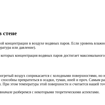
в стене
й концентрации в воздухе водяных паров. Если уровень влажно
ература или давление).
ри которых концентрация водяных паров достигает максимального
зогретый воздух соприкасается с холодными поверхностями, но 
ые способны превратиться в осадки, туман, иней и проч. Самым
 При этом температура этой поверхности и считается нашей то
 вначале разберемся с некоторыми теоретическими аспектами.