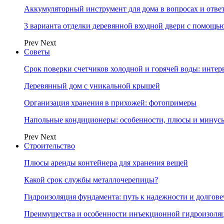
Аккумуляторный инструмент для дома в вопросах и отве
3 варианта отделки деревянной входной двери с помощь
Prev
Next
Советы
Срок поверки счетчиков холодной и горячей воды: инте
Деревянный дом с уникальной крышей
Организация хранения в прихожей: фотопримеры
Напольные кондиционеры: особенности, плюсы и минус
Prev
Next
Строительство
Плюсы аренды контейнера для хранения вещей
Какой срок службы металлочерепицы?
Гидроизоляция фундамента: путь к надежности и долгове
Преимущества и особенности инъекционной гидроизоля