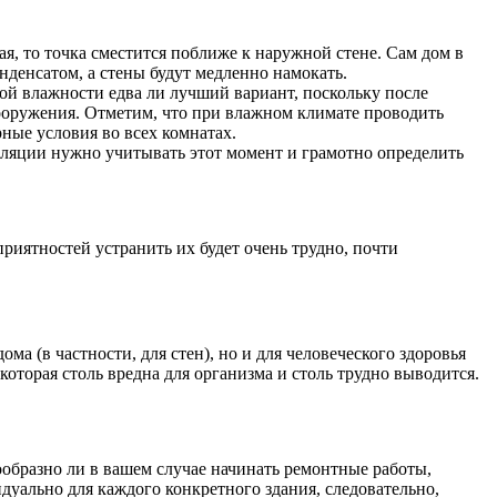
ая, то точка сместится поближе к наружной стене. Сам дом в
онденсатом, а стены будут медленно намокать.
ной влажности едва ли лучший вариант, поскольку после
сооружения. Отметим, что при влажном климате проводить
ные условия во всех комнатах.
оляции нужно учитывать этот момент и грамотно определить
иятностей устранить их будет очень трудно, почти
ма (в частности, для стен), но и для человеческого здоровья
которая столь вредна для организма и столь трудно выводится.
ообразно ли в вашем случае начинать ремонтные работы,
дуально для каждого конкретного здания, следовательно,