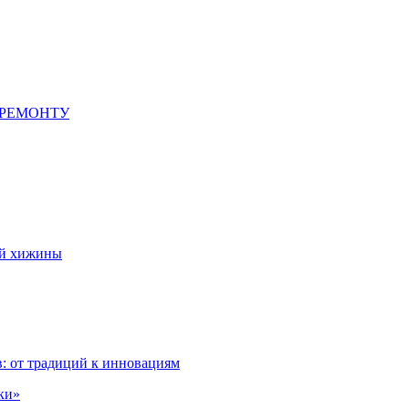
 РЕМОНТУ
ой хижины
: от традиций к инновациям
ки»