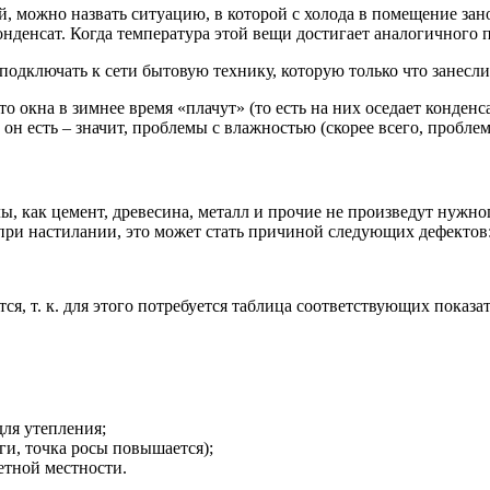
, можно назвать ситуацию, в которой с холода в помещение зано
онденсат. Когда температура этой вещи достигает аналогичного п
одключать к сети бытовую технику, которую только что занесли 
о окна в зимнее время «плачут» (то есть на них оседает конденс
он есть – значит, проблемы с влажностью (скорее всего, проблем
, как цемент, древесина, металл и прочие не произведут нужног
при настилании, это может стать причиной следующих дефектов
тся, т. к. для этого потребуется таблица соответствующих показ
для утепления;
ги, точка росы повышается);
етной местности.