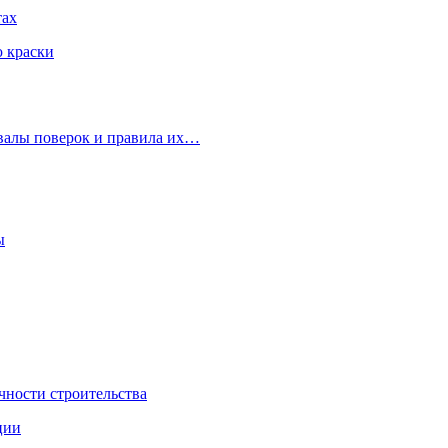
тах
ю краски
рвалы поверок и правила их…
ы
чности строительства
ции