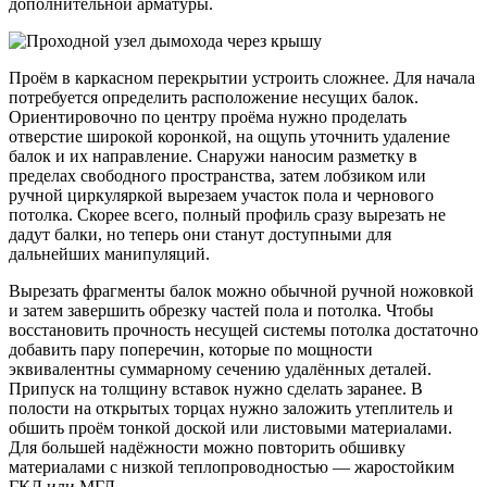
дополнительной арматуры.
Проём в каркасном перекрытии устроить сложнее. Для начала
потребуется определить расположение несущих балок.
Ориентировочно по центру проёма нужно проделать
отверстие широкой коронкой, на ощупь уточнить удаление
балок и их направление. Снаружи наносим разметку в
пределах свободного пространства, затем лобзиком или
ручной циркуляркой вырезаем участок пола и чернового
потолка. Скорее всего, полный профиль сразу вырезать не
дадут балки, но теперь они станут доступными для
дальнейших манипуляций.
Вырезать фрагменты балок можно обычной ручной ножовкой
и затем завершить обрезку частей пола и потолка. Чтобы
восстановить прочность несущей системы потолка достаточно
добавить пару поперечин, которые по мощности
эквивалентны суммарному сечению удалённых деталей.
Припуск на толщину вставок нужно сделать заранее. В
полости на открытых торцах нужно заложить утеплитель и
обшить проём тонкой доской или листовыми материалами.
Для большей надёжности можно повторить обшивку
материалами с низкой теплопроводностью — жаростойким
ГКЛ или МГЛ.