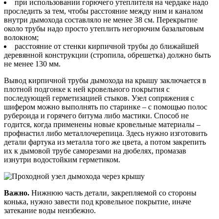
при использовании горючего утеплителя на чердаке надо
проследить за тем, чтобы расстояние между ним и каналом
внутри дымохода составляло не менее 38 см. Перекрытие
около трубы надо просто утеплить негорючим базальтовым
волокном;
расстояние от стенки кирпичной трубы до ближайшей
деревянной конструкции (стропила, обрешетка) должно быть
не менее 130 мм.
Вывод кирпичной трубы дымохода на крышу заключается в
плотной подгонке к ней кровельного покрытия с
последующей герметизацией стыков. Узел сопряжения с
шифером можно выполнять по старинке – с помощью полос
рубероида и горячего битума либо мастики. Способ не
годится, когда применены новые кровельные материалы –
профнастил либо металлочерепица. Здесь нужно изготовить
детали фартука из металла того же цвета, а потом закрепить
их к дымовой трубе саморезами на дюбелях, промазав
изнутри водостойким герметиком.
Важно.
Нижнюю часть детали, закрепляемой со стороны
конька, нужно завести под кровельное покрытие, иначе
затекание воды неизбежно.