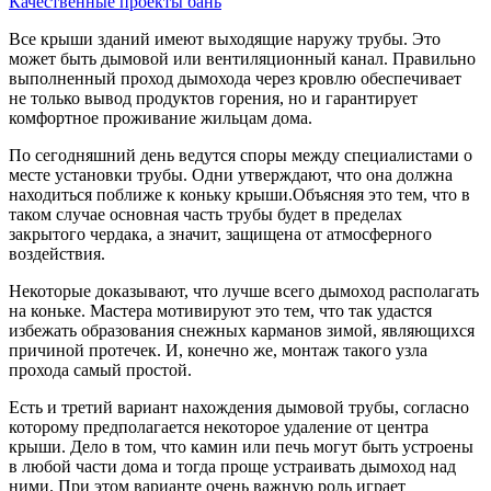
Качественные проекты бань
Все крыши зданий имеют выходящие наружу трубы. Это
может быть дымовой или вентиляционный канал. Правильно
выполненный проход дымохода через кровлю обеспечивает
не только вывод продуктов горения, но и гарантирует
комфортное проживание жильцам дома.
По сегодняшний день ведутся споры между специалистами о
месте установки трубы. Одни утверждают, что она должна
находиться поближе к коньку крыши.Объясняя это тем, что в
таком случае основная часть трубы будет в пределах
закрытого чердака, а значит, защищена от атмосферного
воздействия.
Некоторые доказывают, что лучше всего дымоход располагать
на коньке. Мастера мотивируют это тем, что так удастся
избежать образования снежных карманов зимой, являющихся
причиной протечек. И, конечно же, монтаж такого узла
прохода самый простой.
Есть и третий вариант нахождения дымовой трубы, согласно
которому предполагается некоторое удаление от центра
крыши. Дело в том, что камин или печь могут быть устроены
в любой части дома и тогда проще устраивать дымоход над
ними. При этом варианте очень важную роль играет