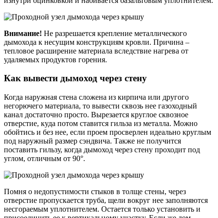
изнутри оцинковкой и набивается базальтовым уплотнителем.
Внимание!
Не разрешается крепление металлического
дымохода к несущим конструкциям кровли. Причина –
тепловое расширение материала вследствие нагрева от
удаляемых продуктов горения.
Как вывести дымоход через стену
Когда наружная стена сложена из кирпича или другого
негорючего материала, то вывести сквозь нее газоходный
канал достаточно просто. Вырезается круглое сквозное
отверстие, куда потом ставится гильза из металла. Можно
обойтись и без нее, если проем просверлен идеально круглым
под наружный размер сэндвича. Также не получится
поставить гильзу, когда дымоход через стену проходит под
углом, отличным от 90°.
Помня о недопустимости стыков в толще стены, через
отверстие пропускается труба, щели вокруг нее заполняются
несгораемым уплотнителем. Остается только установить и
присоединить ее к вертикальному участку. Если же дом