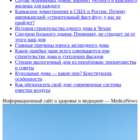
Срубы деревянных домов: вариант уютного и красивого
жилища для каждого
Каркасное домостроение в США и России. Почему
американский «строительный фаст-фуд» у нас не
пройдет?
История строительства одного дома в Чехии
Синдром больного здания. Проверьте, не страдает ли от
этого ваш дом
Главные причины износа загородного дома
Какие ошибки чаще всего совершаются при
строительстве дома и утеплении фасадов
Строим экологичный дом из пеноблоков: преимущества
и советы
Купольные дома — какие они? Конструкция,
особенности
Как обезопасить свой дом: современные системы
очистки воздуха
Информационный сайт о здоровье и медицине — MedicaNews