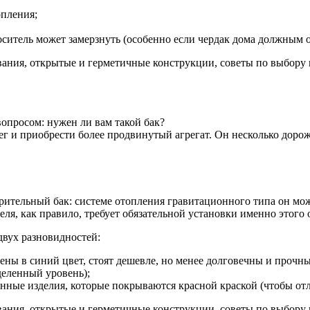
опления;
ситель может замерзнуть (особенно если чердак дома должным о
опросом: нужен ли вам такой бак?
г и приобрести более продвинутый агрегат. Он несколько дороже
ительный бак: системе отопления гравитационного типа он може
ля, как правило, требует обязательной установки именно этого 
вух разновидностей:
ны в синий цвет, стоят дешевле, но менее долговечны и прочны 
еленный уровень);
енные изделия, которые покрываются красной краской (чтобы от