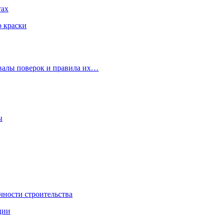
тах
ю краски
рвалы поверок и правила их…
ы
чности строительства
ции