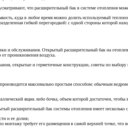
сматривают, что расширительный бак в системе отопления може
кость, куда в любое время можно долить используемый теплонос
разделенная гибкой перегородкой: с одной стороны которой нахо
овки и обслуживания. Открытый расширительный бак на отоплен
 от проникновения воздуха.
, производится максимально простым способом: обычным ведром
таллический ящик либо бочка, объем которой достаточен, чтобы
рытый расширительный бак системы отопления имеет несколько 
ти и ее долив;
о монтажу требует его размещения в самой верхней точке, что в