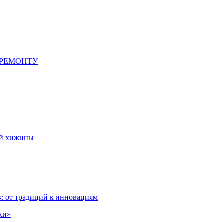
 РЕМОНТУ
ой хижины
: от традиций к инновациям
ки»