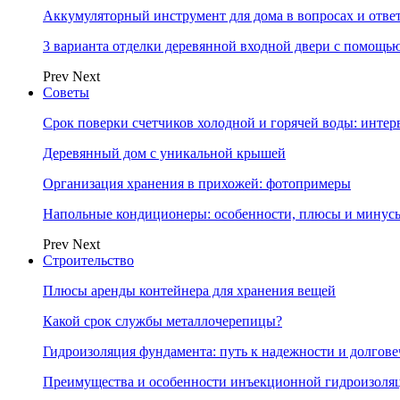
Аккумуляторный инструмент для дома в вопросах и отве
3 варианта отделки деревянной входной двери с помощь
Prev
Next
Советы
Срок поверки счетчиков холодной и горячей воды: инте
Деревянный дом с уникальной крышей
Организация хранения в прихожей: фотопримеры
Напольные кондиционеры: особенности, плюсы и минус
Prev
Next
Строительство
Плюсы аренды контейнера для хранения вещей
Какой срок службы металлочерепицы?
Гидроизоляция фундамента: путь к надежности и долгове
Преимущества и особенности инъекционной гидроизоля