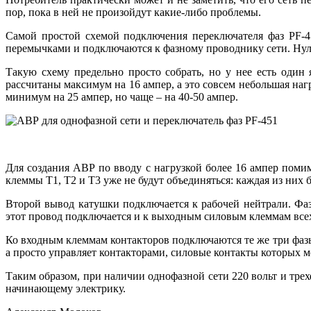
пор, пока в ней не произойдут какие-либо проблемы.
Самой простой схемой подключения переключателя фаз PF-4
перемычками и подключаются к фазному проводнику сети. Нул
Такую схему предельно просто собрать, но у нее есть один 
рассчитаны максимум на 16 ампер, а это совсем небольшая на
минимум на 25 ампер, но чаще – на 40-50 ампер.
Для создания АВР по вводу с нагрузкой более 16 ампер помим
клеммы Т1, Т2 и Т3 уже не будут объединяться: каждая из них 
Второй вывод катушки подключается к рабочей нейтрали. Фаз
этот провод подключается и к выходным силовым клеммам всех
Ко входным клеммам контакторов подключаются те же три фазы,
а просто управляет контакторами, силовые контакты которых м
Таким образом, при наличии однофазной сети 220 вольт и тре
начинающему электрику.