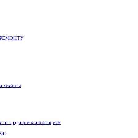
 РЕМОНТУ
ой хижины
: от традиций к инновациям
ки»