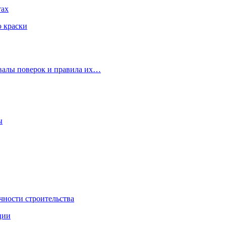
тах
ю краски
рвалы поверок и правила их…
ы
чности строительства
ции