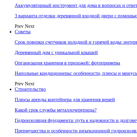
Аккумуляторный инструмент для дома в вопросах и отве
3 варианта отделки деревянной входной двери с помощь
Prev
Next
Советы
Срок поверки счетчиков холодной и горячей воды: инте
Деревянный дом с уникальной крышей
Организация хранения в прихожей: фотопримеры
Напольные кондиционеры: особенности, плюсы и минус
Prev
Next
Строительство
Плюсы аренды контейнера для хранения вещей
Какой срок службы металлочерепицы?
Гидроизоляция фундамента: путь к надежности и долгове
Преимущества и особенности инъекционной гидроизоля