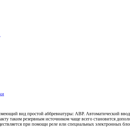
…
ки
еющий вид простой аббревиатуры: АВР. Автоматический ввод р
кту таким резервным источником чаще всего становится дополн
ществляется при помощи реле или специальных электронных бло