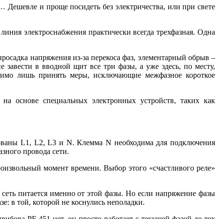
… Дешевле и проще посидеть без электричества, или при свете
 линия электроснабжения практически всегда трехфазная. Одна
 просадка напряжения из-за перекоса фаз, элементарный обрыв –
 завести в вводной щит все три фазы, а уже здесь, по месту,
одимо лишь принять меры, исключающие межфазное короткое
 на основе специальных электронных устройств, таких как
ваны L1, L2, L3 и N. Клемма N необходима для подключения
зного провода сети.
роизвольный момент времени. Выбор этого «счастливого реле»
сеть питается именно от этой фазы. Но если напряжение фазы
е: в той, которой не коснулись неполадки.
рибора PF-451 нет, он просто работает с текущей фазой до тех