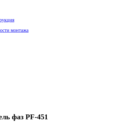
трукция
ности монтажа
ель фаз PF-451