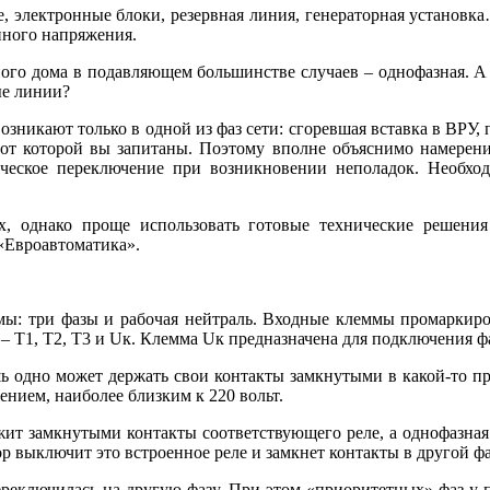
 электронные блоки, резервная линия, генераторная установка
ного напряжения.
ного дома в подавляющем большинстве случаев – однофазная. А
ые линии?
возникают только в одной из фаз сети: сгоревшая вставка в ВРУ,
, от которой вы запитаны. Поэтому вполне объяснимо намерение
ическое переключение при возникновении неполадок. Необх
х, однако проще использовать готовые технические решения
«Евроавтоматика».
мы: три фазы и рабочая нейтраль. Входные клеммы промаркиро
 Т1, Т2, Т3 и Uк. Клемма Uк предназначена для подключения фа
шь одно может держать свои контакты замкнутыми в какой-то п
нием, наиболее близким к 220 вольт.
жит замкнутыми контакты соответствующего реле, а однофазная 
р выключит это встроенное реле и замкнет контакты в другой фаз
ереключилась на другую фазу. При этом «приоритетных» фаз у п