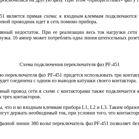
51 является прямая схема: к входным клеммам подключаются 
евой проводник идет в сеть помимо прибора.
явный недостаток. При ее реализации весь ток нагрузки сети
грузка. 16 ампер может потреблять одна линия штепсельных розе
Схема подключения переключателя фаз PF-451
о переключателя фаз PF-451 придется использовать три контакто
будет соединена с одним из выводов катушки своего контактора.
ный провод сети в схеме с контакторами также подключается 
 трех контакторов.
 что и ко входным клеммам прибора L1, L2 и L3. Таким образом
огут держать необходимый ток, при условии того, что контакто
хфазной линии 380 вольт переключатель фаз PF-451 позволяет б