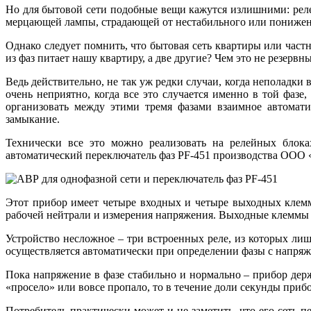
Но для бытовой сети подобные вещи кажутся излишними: реле,
мерцающей лампы, страдающей от нестабильного или понижен
Однако следует помнить, что бытовая сеть квартиры или част
из фаз питает нашу квартиру, а две другие? Чем это не резервн
Ведь действительно, не так уж редки случаи, когда неполадки 
очень неприятно, когда все это случается именно в той фазе
организовать между этими тремя фазами взаимное автомат
замыкание.
Технически все это можно реализовать на релейных блока
автоматический переключатель фаз PF-451 производства ООО 
Этот прибор имеет четыре входных и четыре выходных клем
рабочей нейтрали и измерения напряжения. Выходные клеммы –
Устройство несложное – три встроенных реле, из которых ли
осуществляется автоматически при определении фазы с напряже
Пока напряжение в фазе стабильно и нормально – прибор дер
«просело» или вовсе пропало, то в течение доли секунды прибо
Потребитель практически может и не заметить, что его сеть п