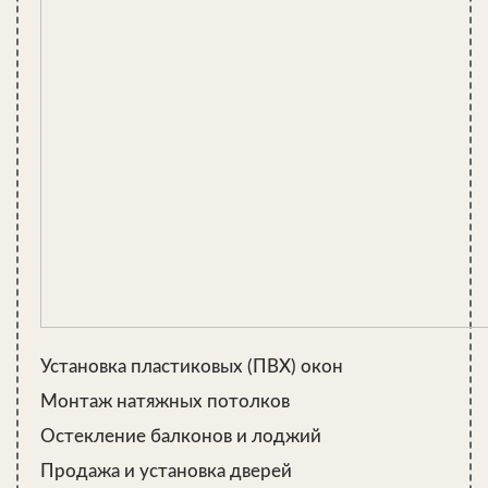
Если решено ставить окно в парной, то дешевле и
рациональнее всего — деревянное изделие, открывающееся
наружу. Покрывать его нужно несколькими слоями:
антисептик, морилка и специальный лак (для использования в
горячих и влажных условиях).
Когда строится баня, может возникнуть вопрос о
необходимости окна в парной, и у него нет однозначного
ответа. Так стоит добавлять этот дополнительный источник
Окно в парилке бани.
Сделать или отменить?
Установка пластиковых (ПВХ) окон
Вопрос как установить окно в парилке бани — тема не новая.
Монтаж натяжных потолков
Разные мнения о необходимости этого маленького источника
Остекление балконов и лоджий
света: нужен обязательно по соображениям безопасности и
Продажа и установка дверей
красивости подсветки натуральным освещением и