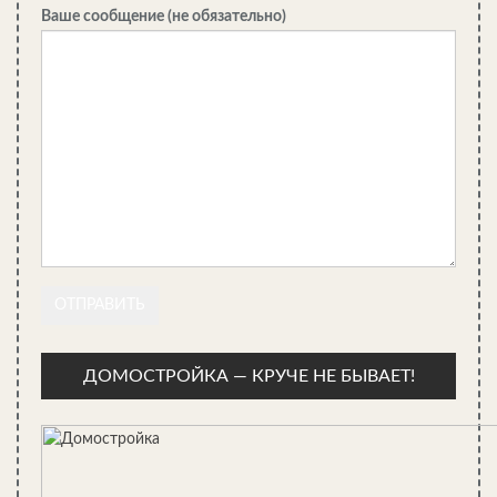
принятия гигиенических процедур. Большинство специалистов
Ваше сообщение (не обязательно)
утверждают, что окна в бане нужны. Необходимо выбрать где,
каких размеров им следует быть.
Ваш выбор зависит от предпочтений, финансовых
возможностей. Остальное – дело фантазий. Проёмы здесь
могут быть:
Исходя из места установки, их размеры могут отличаться. Для
парной и моечной они не должны быть большими, а вот
предбанник вполне допустимо оснастить любыми проёмами
по вашему желанию.
Согласно правилам пожарной безопасности окна нужно
устанавливать с таким расчётом, чтобы они открывались
внутрь постройки, позволяли взрослому человеку при пожаре
ДОМОСТРОЙКА — КРУЧЕ НЕ БЫВАЕТ!
беспрепятственно выбраться наружу.
Где устанавливать окна в парной