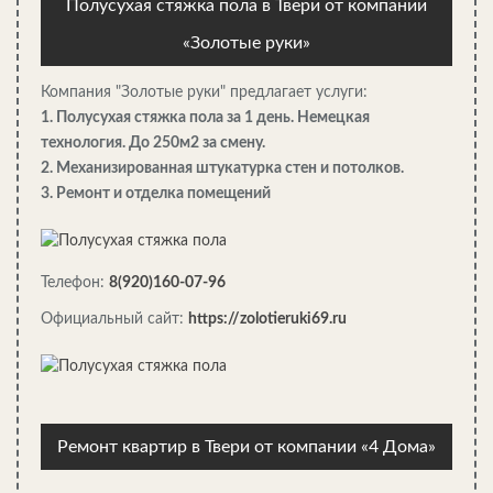
Полусухая стяжка пола в Твери от компании
«Золотые руки»
Компания "Золотые руки" предлагает услуги:
1. Полусухая стяжка пола за 1 день. Немецкая
технология. До 250м2 за смену.
2. Механизированная штукатурка стен и потолков.
3. Ремонт и отделка помещений
Как построить горку из снега во дворе — подробная…
Телефон:
8(920)160-07-96
Официальный сайт:
https://zolotieruki69.ru
Ремонт квартир в Твери от компании «4 Дома»