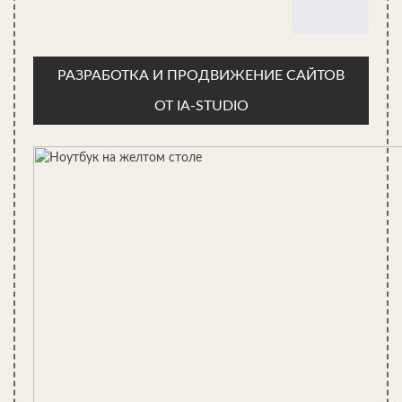
Во-первых, окно обеспечивает возможность парения при
дневном свете без необходимости использования
дополнительного электрического источника освещения.
В некоторых случаях установка электропроводки в
РАЗРАБОТКА И ПРОДВИЖЕНИЕ САЙТОВ
парилке связана даже с большими трудностями, чем
ОТ IA-STUDIO
просто монтаж окна.
Во-вторых, появляется возможность использования
наиболее эффективного метода разовой вентиляции
парилки — залпового проветривания. Кроме того, окно в
парилке обычно размещается на таком уровне, что
проветривать им помещение гораздо легче, чем
специальными вентиляционными продухами, которые
обычно находятся под потолком в менее доступном
месте.
Где устанавливать окно? Высота от
полоков и от пола.
Окно может стать источником значительных теплопотерь и
препятствием для естественной циркуляции потоков горячего