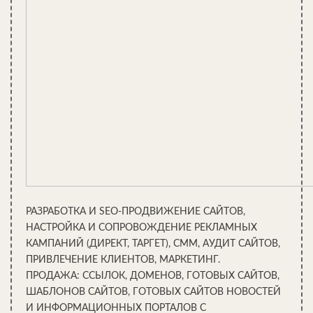
через него в парную.
Оптимальная конструкция
Наиболее приемлемый способ установки окна в парилке — это
изготовление конструкции с использованием обычного
стеклопакета снаружи и фальш-окна изнутри. В комплексе два
окна практически исключают какие-либо заметные тепловые
потери в оконном проёме.
В качестве внутреннего окна можно использовать любую
самую простую раму с декоративным стеклом. А для внешнего
окна, расположенного со стороны фасада, подойдет любой
стеклопакет, так как воздушная прослойка между двумя
РАЗРАБОТКА И SEO-ПРОДВИЖЕНИЕ САЙТОВ,
окнами даёт достаточную теплозащиту, чтобы пластик не
НАСТРОЙКА И СОПРОВОЖДЕНИЕ РЕКЛАМНЫХ
нагревался выше допустимых температур.
КАМПАНИЙ (ДИРЕКТ, ТАРГЕТ), СММ, АУДИТ САЙТОВ,
Если есть желания вставить стекло, через которое нельзя
ПРИВЛЕЧЕНИЕ КЛИЕНТОВ, МАРКЕТИНГ.
заглянуть снаружи внутрь парилки, можно воспользоваться
ПРОДАЖА: ССЫЛОК, ДОМЕНОВ, ГОТОВЫХ САЙТОВ,
одним из способов, как на фото ниже.
ШАБЛОНОВ САЙТОВ, ГОТОВЫХ САЙТОВ НОВОСТЕЙ
И ИНФОРМАЦИОННЫХ ПОРТАЛОВ С