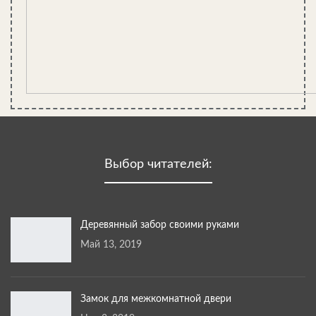
подсказывает мне, что некоторую защиту надо сделать для
деревянного окна. Схема — стандартная: антисептик по
корпусу, морилка для цвета и лак для защиты от воды.
Учитывая горячие условия эксплуатации, я использовал лак
для саун и бань, который работает в условиях высоких
температур и влажности. На водной основе, сохнет быстро и
содержит в качестве наполнителя акрилаты с воском. Для
внешних работ его нельзя использовать, но окошко в моей
бане слишком глубоко посажено — крыша имеет широкий
свес, поэтому яркое солнце и осадки не угрожают этому
маленькому источнику света.
Выбор читателей:
Особенность таких лаков на основе акрила — консистенция и
цвет сметаны. При лакировании создается впечатление, что вы
покрываете детали не лаком, а белым клеем ПВА. Однако, уже
Деревянный забор своими руками
после часа высыхания он становится прозрачным. Это хорошо
Май 13, 2019
заметно на видеоролике внизу о конструировании окна в
парилку бани
.
Делаем окно в парилке бани. Просто, дешево и сердито.
Замок для межкомнатной двери
Все о безопасности окон в сауне и бане. Фотоинструкция