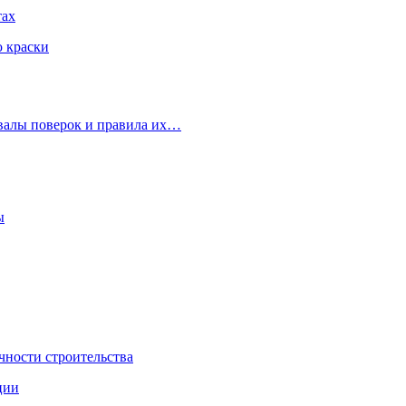
тах
ю краски
рвалы поверок и правила их…
ы
чности строительства
ции