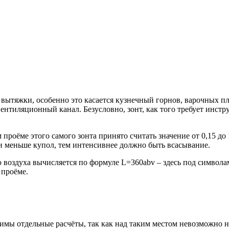
ытяжки, особенно это касается кузнечный горнов, варочных пли
вентиляционный канал. Безусловно, зонт, как того требует инст
проёме этого самого зонта принято считать значение от 0,15 до
и меньше купол, тем интенсивнее должно быть всасывание.
 воздуха вычисляется по формуле L=360abv – здесь под символам
 проёме.
мы отдельные расчёты, так как над таким местом невозможно на