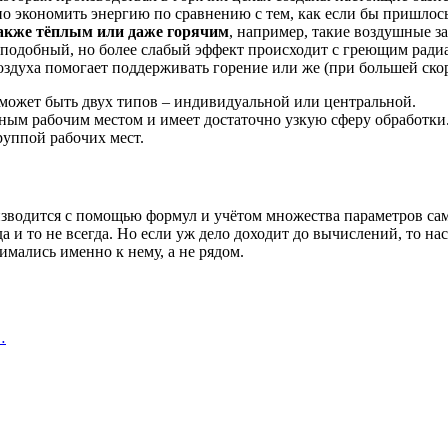
но экономить энергию по сравнению с тем, как если бы пришлось
также тёплым или даже горячим
, например, такие воздушные за
 (подобный, но более слабый эффект происходит с греющим рад
здуха помогает поддерживать горение или же (при большей скор
 может быть двух типов – индивидуальной или центральной.
ьным рабочим местом и имеет достаточно узкую сферу обработки
руппой рабочих мест.
зводится с помощью формул и учётом множества параметров сам
, да и то не всегда. Но если уж дело доходит до вычислений, то 
имались именно к нему, а не рядом.
…