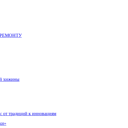
 РЕМОНТУ
ой хижины
: от традиций к инновациям
ки»