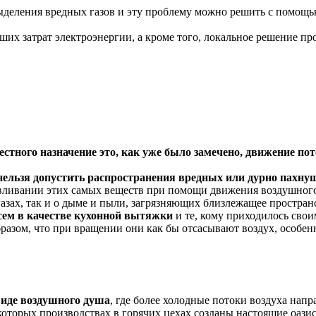
выделения вредных газов и эту проблему можно решить с помощь
их затрат электроэнергии, а кроме того, локальное решение про
тного назначение это, как уже было замечено, движение пот
 нельзя допустить распространения вредных или дурно пахну
авливании этих самых веществ при помощи движения воздушного 
газах, так и о дыме и пыли, загрязняющих близлежащее простран
сем в качестве кухонной вытяжки
и те, кому приходилось свои
разом, что при вращении они как бы отсасывают воздух, особенн
виде воздушного душа
, где более холодные потоки воздуха нап
екоторых производствах в горячих цехах созданы настоящие оази