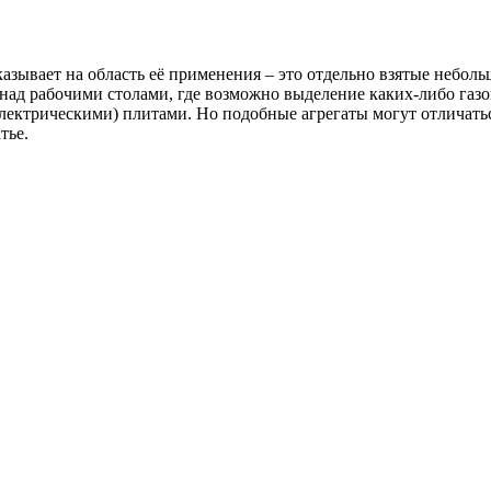
казывает на область её применения – это отдельно взятые небол
ад рабочими столами, где возможно выделение каких-либо газо
лектрическими) плитами. Но подобные агрегаты могут отличатьс
тье.