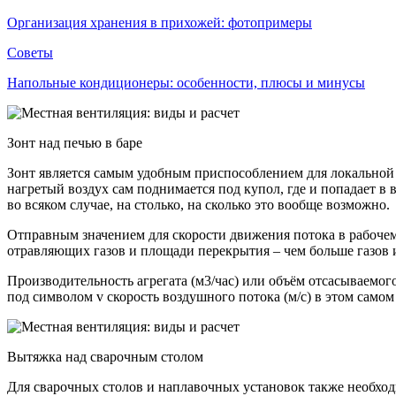
Организация хранения в прихожей: фотопримеры
Советы
Напольные кондиционеры: особенности, плюсы и минусы
Зонт над печью в баре
Зонт является самым удобным приспособлением для локальной в
нагретый воздух сам поднимается под купол, где и попадает в 
во всяком случае, на столько, на сколько это вообще возможно.
Отправным значением для скорости движения потока в рабочем 
отравляющих газов и площади перекрытия – чем больше газов 
Производительность агрегата (м3/час) или объём отсасываемого
под символом v скорость воздушного потока (м/с) в этом самом
Вытяжка над сварочным столом
Для сварочных столов и наплавочных установок также необходи