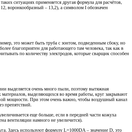
таких ситуациях применяется другая формула для расчётов,
12, воронкообразный – 13,2), а символом I обозначен
имер, это может быть труба с зонтом, подведенным сбоку, но
олее благоприятен для работающего там человека, так как в
ссчитывать по количеству электродов, которые сварщик способен
нии выделяется очень много пыли, поэтому вытяжная
х материалов, выделяющихся во время работы, круг закрывают
нной мощности. При этом очень важно, чтобы воздушный канал
ез препятствий.
увеличивается еще больше, если в передней части кожуха
на вентиляции намного не увеличится).
га. Здесь используют формулу L=1000DA – значение D, это