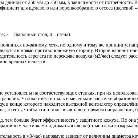
 длиной от 250 мм до 350 мм, в зависимости от потребности. В 
эффициент для щелевого или воронкообразного отсоса (щелевой – 
а; 3 – сварочный стол; 4 – стена)
полняться по-разному, хотя, по одному и тому же принципу, напр
сываются в прямо противоположную сторону. Второй вариант наиб
дительность агрегата по перекачке воздуха (м3/час) следует ра
либо вредных веществ.
е установлены на соответствующих станках, при их использова
я рабочих. Чтобы отвести пыль и меленькие частички абразивны
оду, в конце которого находится вытяжной вентилятор определё
, то есть, чтобы эти отходы вылетали в прямом направлении, б
д, тем больше будет эффективность у защитного кожуха. Но она 
азивным частичкам подниматься вверх (от монтажа козырька це
ельность в м3/час) напрямую зависит от величины диаметра кру