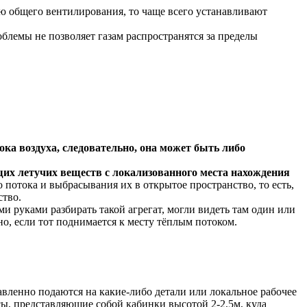
ю общего вентилирования, то чаще всего устанавливают
блемы не позволяет газам распространятся за пределы
ока воздуха, следовательно, она может быть либо
щих летучих веществ с локализованного места нахождения
потока и выбрасывания их в открытое пространство, то есть,
ство.
ми руками разбирать такой агрегат, могли видеть там один или
о, если тот поднимается к месту тёплым потоком.
равленно подаются на какие-либо детали или локальное рабочее
сы, представляющие собой кабинки высотой 2-2,5м, куда