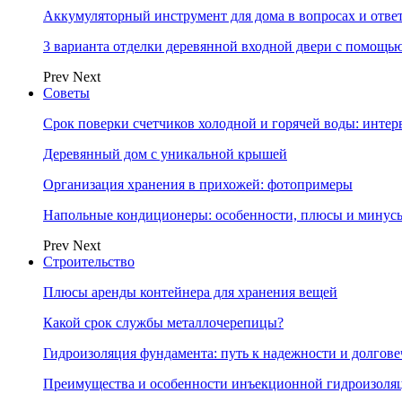
Аккумуляторный инструмент для дома в вопросах и отве
3 варианта отделки деревянной входной двери с помощь
Prev
Next
Советы
Срок поверки счетчиков холодной и горячей воды: инте
Деревянный дом с уникальной крышей
Организация хранения в прихожей: фотопримеры
Напольные кондиционеры: особенности, плюсы и минус
Prev
Next
Строительство
Плюсы аренды контейнера для хранения вещей
Какой срок службы металлочерепицы?
Гидроизоляция фундамента: путь к надежности и долгове
Преимущества и особенности инъекционной гидроизоля