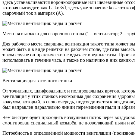
здесь устанавливаются воронкообразные или щелевидные отсосы
которая выглядит, как L=ko3√I, здесь уже значение ko – это ко
сварочный ток в амперах (А).
Местная вытяжка для сварочного стола (1 – вентилятор; 2 – труб
Для рабочего места сварщика вентиляция такого типа может вы
может быть и в виде решётки на рабочем столе, где газы выса
таком случае он практически не вдыхает вредные газы. Произво
использовать в течение часа, а также по наличию в них каких-
Вентиляция для заточного станка
От точильных, шлифовальных и полировальных кругов, которы
вентиляция у этих станков необходима для сохранения здоровь
кожухом, который, в свою очередь, подсоединяется к воздухов
был направлен параллельно линии перемещения пыли и абразива
Чем быстрее будет проходить воздушный поток через воздухово
смонтирован специальный козырёк, не позволяющий пыли и абр
Потребность в определённой мощности вентиляции (производит