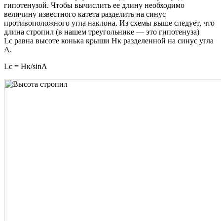
гипотенузой. Чтобы вычислить ее длину необходимо
величину известного катета разделить на синус
противоположного угла наклона. Из схемы выше следует, что
длина стропил (в нашем треугольнике — это гипотенуза)
Lc равна высоте конька крыши Hк разделенной на синус угла
А.
Lc = Hк/sinA