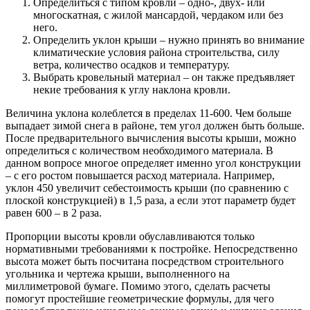
Определиться с типом кровли – одно-, двух- или
многоскатная, с жилой мансардой, чердаком или без
него.
Определить уклон крыши – нужно принять во внимание
климатические условия района строительства, силу
ветра, количество осадков и температуру.
Выбрать кровельный материал – он также предъявляет
некие требования к углу наклона кровли.
Величина уклона колеблется в пределах 11-600. Чем больше
выпадает зимой снега в районе, тем угол должен быть больше.
После предварительного вычисления высоты крыши, можно
определиться с количеством необходимого материала. В
данном вопросе многое определяет именно угол конструкции
– с его ростом повышается расход материала. Например,
уклон 45
0
увеличит себестоимость крыши (по сравнению с
плоской конструкцией) в 1,5 раза, а если этот параметр будет
равен 60
0
– в 2 раза.
Пропорции высоты кровли обуславливаются только
нормативными требованиями к постройке. Непосредственно
высота может быть посчитана посредством строительного
угольника и чертежа крыши, выполненного на
миллиметровой бумаге. Помимо этого, сделать расчеты
помогут простейшие геометрические формулы, для чего