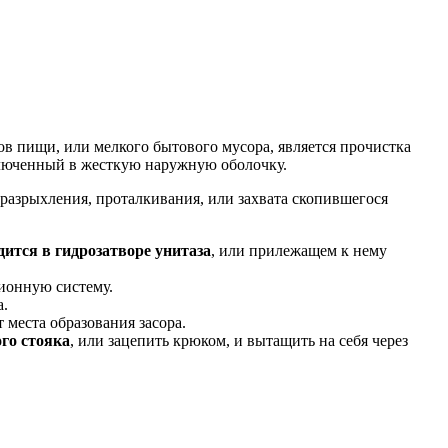
в пищи, или мелкого бытового мусора, является прочистка
аключенный в жесткую наружную оболочку.
 разрыхления, проталкивания, или захвата скопившегося
дится в гидрозатворе унитаза
, или прилежащем к нему
ионную систему.
а.
т места образования засора.
ого стояка
, или зацепить крюком, и вытащить на себя через