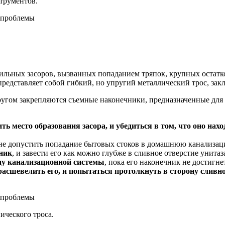
трументов.
льных засоров, вызванных попаданием тряпок, крупных остатко
представляет собой гибкий, но упругий металлический трос, з
другом закрепляются съемные наконечники, предназначенные для
ь место образования засора, и убедиться в том, что оно нахо
 не допустить попадание бытовых стоков в домашнюю канализац
ник
, и завести его как можно глубже в сливное отверстие унитаз
ну канализационной системы
, пока его наконечник не достигне
 расшевелить его, и попытаться протолкнуть в сторону сливн
ического троса.