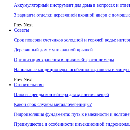
Аккумуляторный инструмент для дома в вопросах и отве
3 варианта отделки деревянной входной двери с помощь
Prev
Next
Советы
Срок поверки счетчиков холодной и горячей воды: инте
Деревянный дом с уникальной крышей
Организация хранения в прихожей: фотопримеры
Напольные кондиционеры: особенности, плюсы и минус
Prev
Next
Строительство
Плюсы аренды контейнера для хранения вещей
Какой срок службы металлочерепицы?
Гидроизоляция фундамента: путь к надежности и долгове
Преимущества и особенности инъекционной гидроизоля