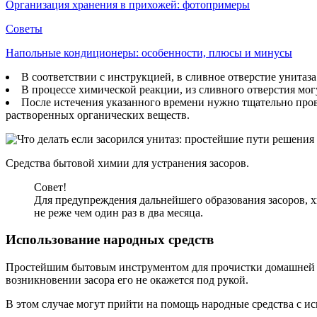
Организация хранения в прихожей: фотопримеры
Советы
Напольные кондиционеры: особенности, плюсы и минусы
В соответствии с инструкцией, в сливное отверстие унитаза 
В процессе химической реакции, из сливного отверстия могу
После истечения указанного времени нужно тщательно прове
растворенных органических веществ.
Средства бытовой химии для устранения засоров.
Совет!
Для предупреждения дальнейшего образования засоров, х
не реже чем один раз в два месяца.
Использование народных средств
Простейшим бытовым инструментом для прочистки домашней кан
возникновении засора его не окажется под рукой.
В этом случае могут прийти на помощь народные средства с и