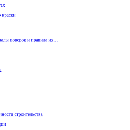
тах
ю краски
рвалы поверок и правила их…
ы
чности строительства
ции