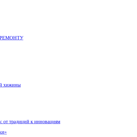
 РЕМОНТУ
ой хижины
: от традиций к инновациям
ки»