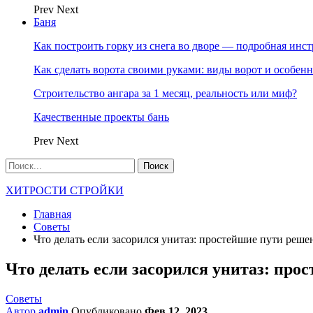
Prev
Next
Баня
Как построить горку из снега во дворе — подробная инс
Как сделать ворота своими руками: виды ворот и особен
Строительство ангара за 1 месяц, реальность или миф?
Качественные проекты бань
Prev
Next
ХИТРОСТИ СТРОЙКИ
Главная
Советы
Что делать если засорился унитаз: простейшие пути реш
Что делать если засорился унитаз: пр
Советы
Автор
admin
Опубликовано
Фев 12, 2023