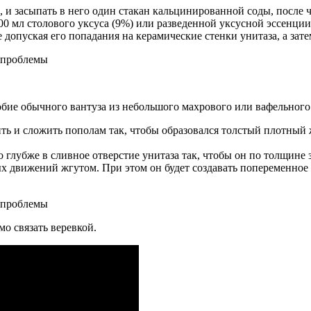
 и засыпать в него один стакан кальцинированной соды, после ч
500 мл столового уксуса (9%) или разведенной уксусной эссенции
 не допуская его попадания на керамические стенки унитаза, а за
обие обычного вантуза из небольшого махрового или вафельного
ить и сложить пополам так, чтобы образовался толстый плотный 
 глубже в сливное отверстие унитаза так, чтобы он по толщине
 движений жгутом. При этом он будет создавать попеременное и
о связать веревкой.