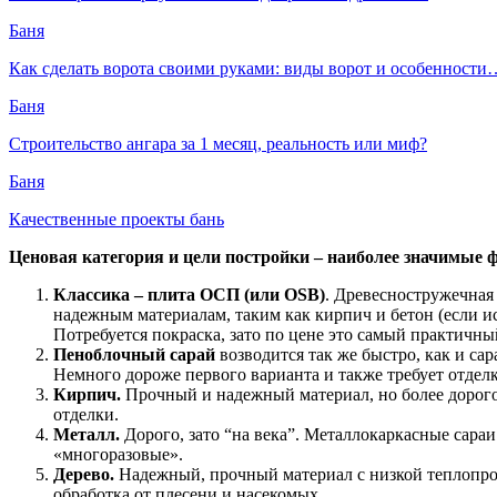
Баня
Как сделать ворота своими руками: виды ворот и особенности
Баня
Строительство ангара за 1 месяц, реальность или миф?
Баня
Качественные проекты бань
Ценовая категория и цели постройки – наиболее значимые
Классика – плита ОСП (или OSB)
. Древесностружечная 
надежным материалам, таким как кирпич и бетон (если ис
Потребуется покраска, зато по цене это самый практичны
Пеноблочный сарай
возводится так же быстро, как и с
Немного дороже первого варианта и также требует отдел
Кирпич.
Прочный и надежный материал, но более дорого
отделки.
Металл.
Дорого, зато “на века”. Металлокаркасные сара
«многоразовые».
Дерево.
Надежный, прочный материал с низкой теплопров
обработка от плесени и насекомых.