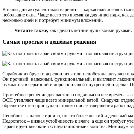
В наши дни актуален такой вариант — каркасный хозблок (кон
небольшие окна. Чаще всего это времянка для инвентаря, как
несколько дней и потребует минимум вложений.
Читайте также,
как сделать летний душ своими руками.
Самые простые и дешёвые решения
Сарайчик из бруса и деревоплиты или пенобетона актуален в к
Он прочный, надежный, функциональный, и выглядит лаконичн
нуждается в серьезной и дорогостоящей внутренней отделке. П
Простейшее решение для частного подворья на все времена – с
ОСП утепляют чаще всего минеральной ватой. Снаружи отделоч
обрешетке стен приступают только после завершения работ над
Пеноблок – аналог кирпича, но это более легкий и дешевый м
Недостаток – низкая устойчивость к влаге, а еще он требует ут
гарантирует высокие эксплуатационные свойства. Минимум затр