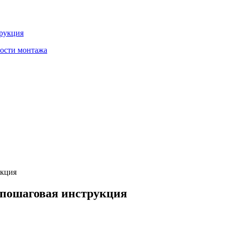
трукция
ности монтажа
укция
 пошаговая инструкция