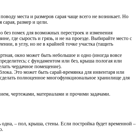
оводу места и размеров сарая чаще всего не возникает. Но
 сарая, размер и цели.
но без помех для возможных перестроек и изменения
не, где сырость и грязь, и не на проезде. Выбирайте место с
нии, в углу, но не в крайней точке участка (тащить
артная, окно может быть небольшое и одно (иногда вовсе
определитесь; с фундаментом или без, крыша пологая или
елать чердачное помещение).
блока. Это может быть сарай-времянка для инвентаря или
о сделать полноценное многофункциональное хранилище для
анием, чертежами, материалами и прочими задачами.
одна, – пол, крыша, стены. Если постройка будет временной –
о.