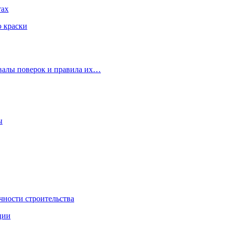
тах
ю краски
рвалы поверок и правила их…
ы
чности строительства
ции