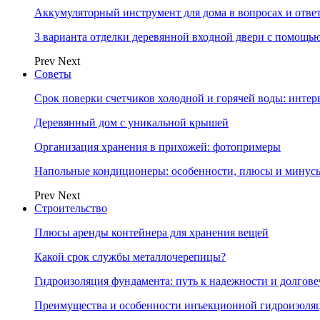
Аккумуляторный инструмент для дома в вопросах и отве
3 варианта отделки деревянной входной двери с помощь
Prev
Next
Советы
Срок поверки счетчиков холодной и горячей воды: инте
Деревянный дом с уникальной крышей
Организация хранения в прихожей: фотопримеры
Напольные кондиционеры: особенности, плюсы и минус
Prev
Next
Строительство
Плюсы аренды контейнера для хранения вещей
Какой срок службы металлочерепицы?
Гидроизоляция фундамента: путь к надежности и долгове
Преимущества и особенности инъекционной гидроизоля