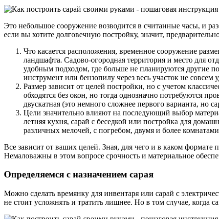
Это небольшое сооружение возводится в считанные часы, и раз
если вы хотите долговечную постройку, значит, предварительно
Что касается расположения, временное сооружение разме
ландшафта. Садово-огородная территория и место для отды
удобным подходом, где больше не планируются другие пос
инструмент или бензопилу через весь участок не совсем у
Размер зависит от целей постройки, но с учетом классич
обходятся без окон, но тогда однозначно потребуются про
двускатная (это немного сложнее первого варианта, но с
Цели значительно влияют на последующий выбор материал
летняя кухня, сарай с беседкой или постройка для дом
различных мелочей, с погребом, двумя и более комнатами
Все зависит от ваших целей. Зная, для чего и в каком формате
Немаловажны в этом вопросе срочность и материальное обеспе
Определяемся с назначением сарая
Можно сделать времянку для инвентаря или сарай с электричес
не стоит усложнять и тратить лишнее. Но в том случае, когда с