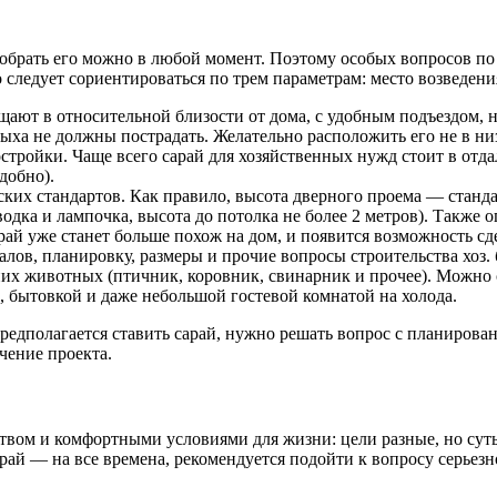
обрать его можно в любой момент. Поэтому особых вопросов по п
 следует сориентироваться по трем параметрам: место возведения
щают в относительной близости от дома, с удобным подъездом, 
ха не должны пострадать. Желательно расположить его не в низи
тройки. Чаще всего сарай для хозяйственных нужд стоит в отдале
добно).
еских стандартов. Как правило, высота дверного проема — станд
водка и лампочка, высота до потолка не более 2 метров). Также 
арай уже станет больше похож на дом, и появится возможность сд
ов, планировку, размеры и прочие вопросы строительства хоз. 
ашних животных (птичник, коровник, свинарник и прочее). Можн
, бытовкой и даже небольшой гостевой комнатой на холода.
 предполагается ставить сарай, нужно решать вопрос с планиров
чение проекта.
твом и комфортными условиями для жизни: цели разные, но суть 
арай — на все времена, рекомендуется подойти к вопросу серьезн