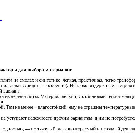
…
 факторы для выбора материалов:
плита на смолах и синтетике, легкая, практичная, легко трансф
пользовать сайдинг – особенно). Неплохо выдерживает ветровые 
й вариант.
арай из деревоплиты. Материал легкий, с отличными теплоизол
ки.
й. Тем не менее – влагостойкий, ему не страшны температурные
и не уступают надежности прочим вариантам, и им не потребуетс
одностью, — но тяжелый, легковозгораемый и не самый дешевый