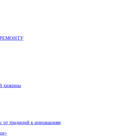
 РЕМОНТУ
ой хижины
: от традиций к инновациям
ки»