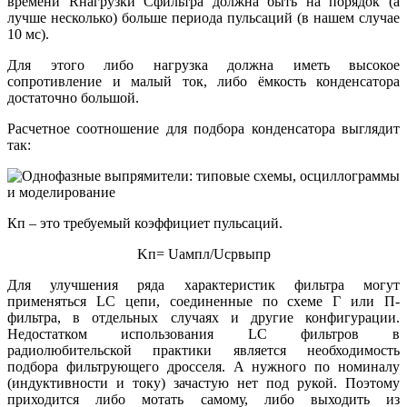
времени Rнагрузки Cфильтра должна быть на порядок (а
лучше несколько) больше периода пульсаций (в нашем случае
10 мс).
Для этого либо нагрузка должна иметь высокое
сопротивление и малый ток, либо ёмкость конденсатора
достаточно большой.
Расчетное соотношение для подбора конденсатора выглядит
так:
Кп – это требуемый коэффициет пульсаций.
Kп= Uампл/Uсрвыпр
Для улучшения ряда характеристик фильтра могут
применяться LC цепи, соединенные по схеме Г или П-
фильтра, в отдельных случаях и другие конфигурации.
Недостатком использования LC фильтров в
радиолюбительской практики является необходимость
подбора фильтрующего дросселя. А нужного по номиналу
(индуктивности и току) зачастую нет под рукой. Поэтому
приходится либо мотать самому, либо выходить из