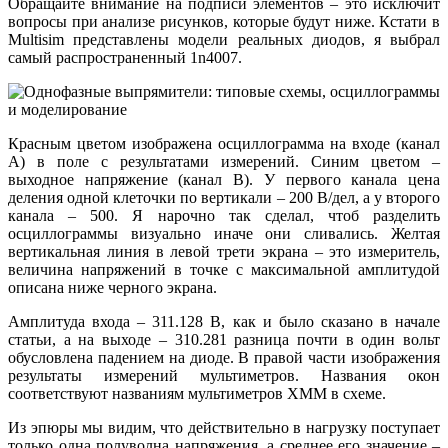
Обращайте внимание на подписи элементов – это исключит
вопросы при анализе рисунков, которые будут ниже. Кстати в
Multisim представлены модели реальных диодов, я выбрал
самый распространенный 1n4007.
Красным цветом изображена осциллограмма на входе (канал
А) в поле с результатами измерений. Синим цветом –
выходное напряжение (канал В). У первого канала цена
деления одной клеточки по вертикали – 200 В/дел, а у второго
канала – 500. Я нарочно так сделал, чтоб разделить
осциллограммы визуально иначе они сливались. Желтая
вертикальная линия в левой трети экрана – это измеритель,
величина напряжений в точке с максимальной амплитудой
описана ниже черного экрана.
Амплитуда входа – 311.128 В, как и было сказано в начале
статьи, а на выходе – 310.281 разница почти в один вольт
обусловлена падением на диоде. В правой части изображения
результаты измерений мультиметров. Названия окон
соответствуют названиям мультиметров XMM в схеме.
Из эпюры мы видим, что действительно в нагрузку поступает
только одна полуволна напряжения, а среднее его значение –