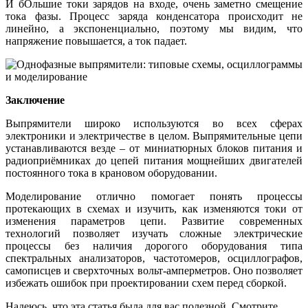
И бОльшие токи зарядов на входе, очень заметно смещение
тока фазы. Процесс заряда конденсатора происходит не
линейно, а экспоненциально, поэтому мы видим, что
напряжение повышается, а ток падает.
Заключение
Выпрямители широко используются во всех сферах
электроники и электричестве в целом. Выпрямительные цепи
устанавливаются везде – от миниатюрных блоков питания и
радиоприёмниках до цепей питания мощнейших двигателей
постоянного тока в крановом оборудовании.
Моделирование отлично помогает понять процессы
протекающих в схемах и изучить, как изменяются токи от
изменения параметров цепи. Развитие современных
технологий позволяет изучать сложные электрические
процессы без наличия дорогого оборудования типа
спектральных анализаторов, частотомеров, осциллографов,
самописцев и сверхточных вольт-амперметров. Оно позволяет
избежать ошибок при проектировании схем перед сборкой.
Надеюсь, что эта статья была для вас полезной. Смотрите