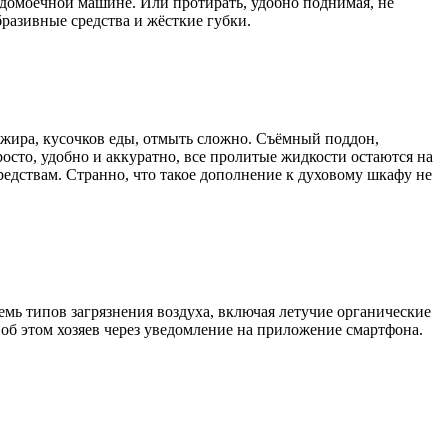
удомоечной машине. Или протирать, удобно поднимая, не
разивные средства и жёсткие губки.
 жира, кусочков еды, отмыть сложно. Съёмный поддон,
сто, удобно и аккуратно, все пролитые жидкости остаются на
редствам. Странно, что такое дополнение к духовому шкафу не
мь типов загрязнения воздуха, включая летучие органические
 об этом хозяев через уведомление на приложение смартфона.