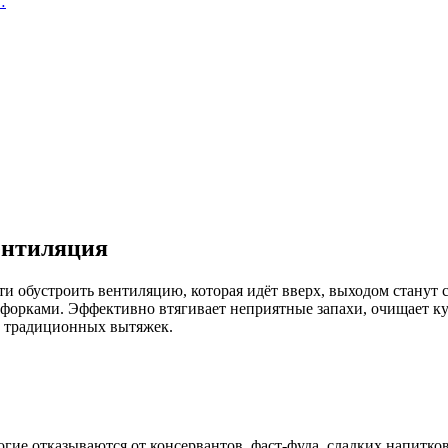
…
ентиляция
ти обустроить вентиляцию, которая идёт вверх, выходом станут
нфорками. Эффективно втягивает неприятные запахи, очищает к
 у традиционных вытяжек.
ногие отказываются от консервантов, фаст-фуда, сладких напитко