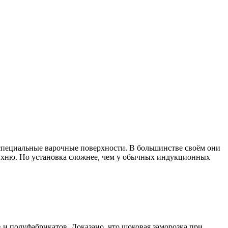
 специальные варочные поверхности. В большинстве своём они
ухню. Но установка сложнее, чем у обычных индукционных
в и полуфабрикатов. Доказано, что шоковая заморозка при