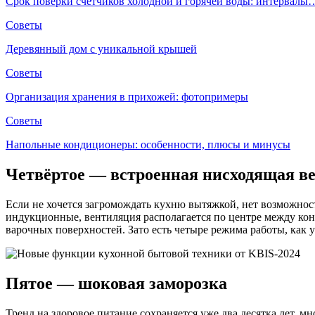
Срок поверки счетчиков холодной и горячей воды: интервалы
Советы
Деревянный дом с уникальной крышей
Советы
Организация хранения в прихожей: фотопримеры
Советы
Напольные кондиционеры: особенности, плюсы и минусы
Четвёртое — встроенная нисходящая в
Если не хочется загромождать кухню вытяжкой, нет возможнос
индукционные, вентиляция располагается по центре между ко
варочных поверхностей. Зато есть четыре режима работы, как
Пятое — шоковая заморозка
Тренд на здоровое питание сохраняется уже два десятка лет, м