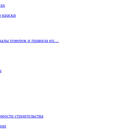
тах
ю краски
рвалы поверок и правила их…
ы
чности строительства
ции