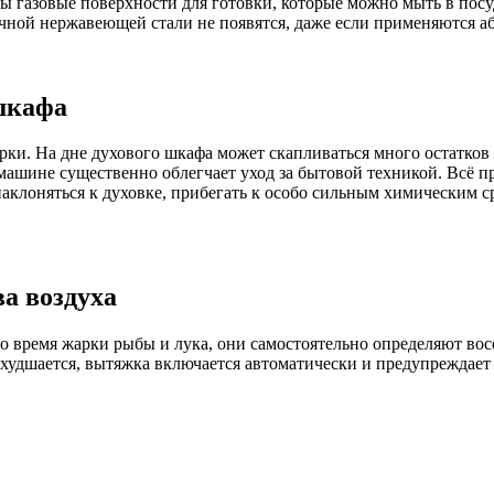
ны газовые поверхности для готовки, которые можно мыть в пос
чной нержавеющей стали не появятся, даже если применяются аб
шкафа
рки. На дне духового шкафа может скапливаться много остатков
шине существенно облегчает уход за бытовой техникой. Всё про
наклоняться к духовке, прибегать к особо сильным химическим с
а воздуха
 время жарки рыбы и лука, они самостоятельно определяют восе
 ухудшается, вытяжка включается автоматически и предупреждает