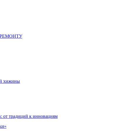
 РЕМОНТУ
ой хижины
: от традиций к инновациям
ки»