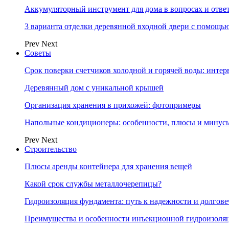
Аккумуляторный инструмент для дома в вопросах и отве
3 варианта отделки деревянной входной двери с помощь
Prev
Next
Советы
Срок поверки счетчиков холодной и горячей воды: инте
Деревянный дом с уникальной крышей
Организация хранения в прихожей: фотопримеры
Напольные кондиционеры: особенности, плюсы и минус
Prev
Next
Строительство
Плюсы аренды контейнера для хранения вещей
Какой срок службы металлочерепицы?
Гидроизоляция фундамента: путь к надежности и долгове
Преимущества и особенности инъекционной гидроизоля