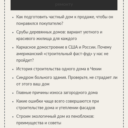
копейки. А, чтобы они еще и не гнили, их можно
ремонту
дополнительно обработать 3% раствором железного купороса.
Вкладывать камышитовые плиты нужно в слой 15 м между
Как подготовить частный дом к продаже, чтобы он
внутренней и внешней обивкой.
понравился покупателю?
Срубы деревянных домов: вариант уютного и
СЕЙЧАС ЧИТАЮТ:
красивого жилища для каждого
Каркасное домостроение в США и России. Почему
американский «строительный фаст-фуд» у нас не
пройдет?
История строительства одного дома в Чехии
Синдром больного здания. Проверьте, не страдает ли
от этого ваш дом
Главные причины износа загородного дома
Какие ошибки чаще всего совершаются при
строительстве дома и утеплении фасадов
Строим экологичный дом из пеноблоков:
преимущества и советы