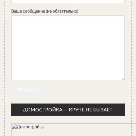
утеплитель для вашей бани, стоит обратиться за советом по
поводу этого к опытному специалисту. Он поможет вам
Ваше сообщение (не обязательно)
подобрать необходимый материал, а также расскажет
некоторые тонкости его монтажа на каркасную стену.
Как утеплить каркасную баню:
советы при выборе материала
Утепление бани, а тем более каркасной нужно сделать
правильно. Материал для утепления каркасной конструкции
необходимо выбрать экологичный и негорючий, при этом с
высокими теплосберегающими свойствами. Как утеплить
каркасную баню правильно и выбрать оптимальный материал,
можно узнать дочитав статью до конца.
Каркасная баня без дополнительного утепления стен будет
холодной и пользоваться ей будет нельзя.
ДОМОСТРОЙКА — КРУЧЕ НЕ БЫВАЕТ!
Виды утеплителей для бани
Если выбрать утеплитель неподходящий или уложить его