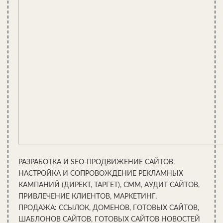
абсолютно экологически чистым и также обладает
отличными теплоизолирующими качествами. Его
толщина равняется 15 см, что просто идеально
подходит под конструкцию каркасных стен.
Монтируется он способом, аналогичным монтажу
минераловатного утеплителя, поэтому вы сможете с его
помощью самостоятельно утеплить вашу баню. Однако
данный материал горит, поэтому необходимо уделять
особое внимание его антипереновой пропитке.
Гипсово-опилочная смесь. Данный вид утеплителя
хорош тем, что вы сможете очень легко изготовить его
самостоятельно, для этого достаточно 10 частей
хорошо высушенных опилок смешать с 1 частью
цемента или гипса. В результате на выходе вы будете
иметь неплохой теплоизоляционный материал по весьма
РАЗРАБОТКА И SEO-ПРОДВИЖЕНИЕ САЙТОВ,
низкой цене.
НАСТРОЙКА И СОПРОВОЖДЕНИЕ РЕКЛАМНЫХ
Материалы на основе полимеров. Это пенополистирол,
КАМПАНИЙ (ДИРЕКТ, ТАРГЕТ), СММ, АУДИТ САЙТОВ,
пенополиуретан и им подобные. Они имеют следующие
ПРИВЛЕЧЕНИЕ КЛИЕНТОВ, МАРКЕТИНГ.
плюсы: низкую стоимость, простоту в монтаже и
ПРОДАЖА: ССЫЛОК, ДОМЕНОВ, ГОТОВЫХ САЙТОВ,
обработке, малый вес, отличные теплоизоляционные
ШАБЛОНОВ САЙТОВ, ГОТОВЫХ САЙТОВ НОВОСТЕЙ