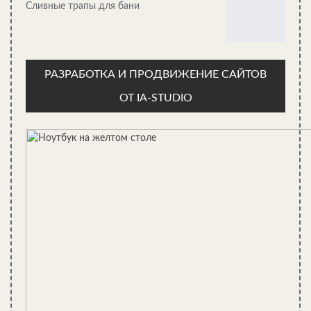
Дело в том, что вскрывать несколько раз каркасные стены не
Сливные трапы для бани
рекомендуется, так как это отрицательно сказывается на их
долговечности. Оптимально будет, когда вы всего лишь 1 раз
выполните все необходимые операции, спрятав при этом все
провода и трубопроводы в негорючий и влагонепроницаемый
РАЗРАБОТКА И ПРОДВИЖЕНИЕ САЙТОВ
короб.
ОТ IA-STUDIO
Выбор утеплителя для каркасных стен
Эффективность утепления каркасных строений напрямую
зависит от выбора вида утеплительного материала. При этом
любой теплоизолятор в бане должен иметь способность
выдерживать высокие температуры при значительном уровне
влажности. Также в обязательном порядке необходимо
обращать внимание на то, чтобы используемый в качестве
утеплителя материал не выделял при нагреве токсичные
вещества. Особенно важно соблюдать перечисленные условия
при подборе материала для внутреннего утепления бани, так
как именно он будет контактировать с человеческим
организмом в процессе приёма вам и вашими гостями банных
процедур.