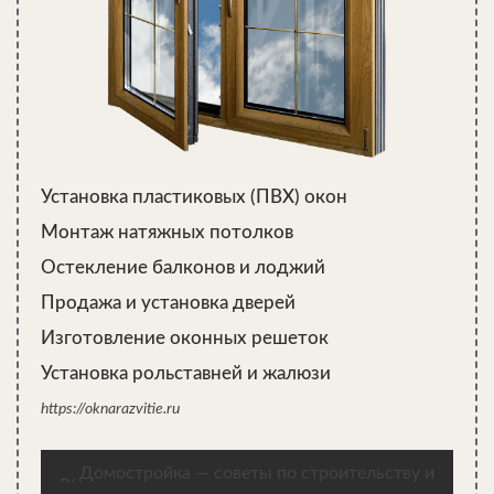
очередь на то, чтобы быстро промерзающий при минусовой
температуре кирпич не затрагивал теплообменные процессы в
бане – хотя бы потому, что его нагреть зимой абсолютно
нереально. А потому в таких парных возводят дополнительный
деревянный каркас.
Это могут быть вторые стены внутри бани – из бруса 10х10 см.
Для этого в бане делается обрешетка, на нее монтируется
Установка пластиковых (ПВХ) окон
гидроизоляционный материал, и возводится стена из бруса. На
нее набивается обрешетка и по ней же крепятся такие
Монтаж натяжных потолков
материалы: стеклоткань и десятисантиметровый утеплитель, у
Остекление балконов и лоджий
которого одна сторона – из фольги. Затем идет гидроизоляция
и набивается отделочная вагонка.
Продажа и установка дверей
Можно реализовать и второй популярный вариант, как
Изготовление оконных решеток
утеплить баню из кирпича: вместо бруса используется еще
Установка рольставней и жалюзи
слой утеплителя такой же толщины, а между ними
прокладывается еще один слой гидроизоляции. Так как же
https://oknarazvitie.ru
происходит сегодня утепление бани из бруса? В основном –
камышитовыми плитами, которые имеют малый вес, заранее
Домостройка — советы по строительству и
обрабатываются огнезащитным составом и стоят буквально