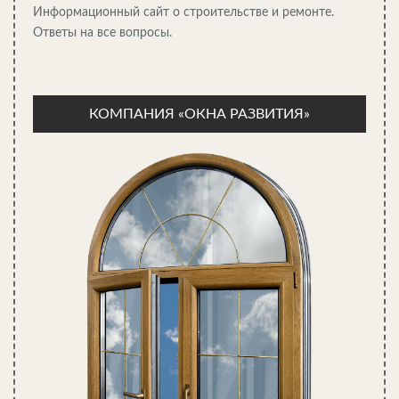
Информационный сайт о строительстве и ремонте.
Особенности теплоизоляции сруба
Ответы на все вопросы.
Издавна баню из сруба никто никогда не утеплял – даже полы.
Просто время от времени менялись лаги и ремонтировались
нижние венцы. Но сегодня, когда хороший сруб и настоящая
КОМПАНИЯ «ОКНА РАЗВИТИЯ»
русская парная – едва ли не редкость, вопрос об качественном
утеплении далеко не последний. Ведь от того, насколько
защищена от влаги и холода баня, зависит ее долголетие.
В общем, утепление в деревянной бане необходимо только
тогда, когда размеры бруса – небольшие, во всех остальных
случаях действительно достаточно конопатки и хорошей
гидроизоляции. Для внутреннего утепления парилки бани из
бруса используется традиционный «пирог» с минеральной
ватой – разве что только толщина самого рабочего слоя
может быть в 2 раза меньше, чем для парилки из кирпича.
Кирпичная баня и ее утепление
Утепление кирпичной бани изнутри рассчитано в первую