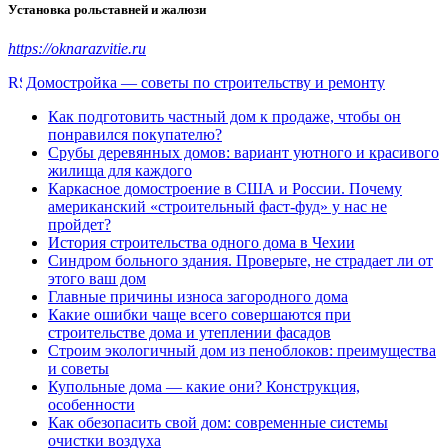
Установка рольставней и жалюзи
https://oknarazvitie.ru
Домостройка — советы по строительству и ремонту
Как подготовить частный дом к продаже, чтобы он
понравился покупателю?
Срубы деревянных домов: вариант уютного и красивого
жилища для каждого
Каркасное домостроение в США и России. Почему
американский «строительный фаст-фуд» у нас не
пройдет?
История строительства одного дома в Чехии
Синдром больного здания. Проверьте, не страдает ли от
этого ваш дом
Главные причины износа загородного дома
Какие ошибки чаще всего совершаются при
строительстве дома и утеплении фасадов
Строим экологичный дом из пеноблоков: преимущества
и советы
Купольные дома — какие они? Конструкция,
особенности
Как обезопасить свой дом: современные системы
очистки воздуха