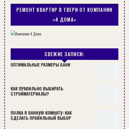
РЕМОНТ КВАРТИР В ТВЕРИ ОТ КОМПАНИИ
«4 ДОМА»
Бывает и такое.
Наиболее популярные средства
СВЕЖИЕ ЗАПИСИ:
ОПТИМАЛЬНЫЕ РАЗМЕРЫ БАНИ
Вариантов чем почистить унитаз от налета
существует множество, это могут быть как
народные, проверенные годами средства, так и
КАК ПРАВИЛЬНО ВЫБИРАТЬ
новомодные составы, в изобилии
СТРОЙМАТЕРИАЛЫ?
представленные на современном рынке. Кроме
того, можно воспользоваться агрессивными
ПОЛКА В ВАННУЮ КОМНАТУ: КАК
средствами, но это уже крайность и такой
СДЕЛАТЬ ПРАВИЛЬНЫЙ ВЫБОР
подход потребует четкого соблюдения техники