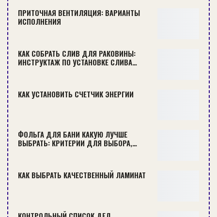
безопасности.
ПРИТОЧНАЯ ВЕНТИЛЯЦИЯ: ВАРИАНТЫ
ИСПОЛНЕНИЯ
КАК СОБРАТЬ СЛИВ ДЛЯ РАКОВИНЫ:
ИНСТРУКТАЖ ПО УСТАНОВКЕ СЛИВА…
Важно: перед тем как очистить
налет в унитазе, не лишним будет
позаботиться о надежной защите
КАК УСТАНОВИТЬ СЧЕТЧИК ЭНЕРГИИ
рук, дыхательных путей и глаз. Эта
мера будет далеко не лишней, так
как абсолютно все существующие
ФОЛЬГА ДЛЯ БАНИ КАКУЮ ЛУЧШЕ
ныне средства, при не разумном
ВЫБРАТЬ: КРИТЕРИИ ДЛЯ ВЫБОРА,…
использовании, способны нанести
существенный вред здоровью.
КАК ВЫБРАТЬ КАЧЕСТВЕННЫЙ ЛАМИНАТ
КОНТРОЛЬНЫЙ СПИСОК ДЕЛ