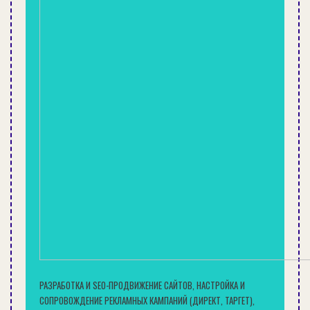
СОВЕТЫ
СРОК ПОВЕРКИ СЧЕТЧИКОВ ХОЛОДНОЙ И ГОРЯЧЕЙ ВОДЫ:
ИНТЕРВАЛЫ…
СОВЕТЫ
РАЗРАБОТКА И SEO-ПРОДВИЖЕНИЕ САЙТОВ, НАСТРОЙКА И
СОПРОВОЖДЕНИЕ РЕКЛАМНЫХ КАМПАНИЙ (ДИРЕКТ, ТАРГЕТ),