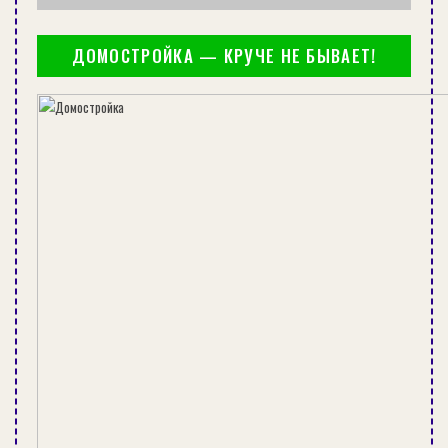
НАПОЛЬНЫЕ КОНДИЦИОНЕРЫ: ОСОБЕННОСТИ, ПЛЮСЫ
И МИНУСЫ
ДОМОСТРОЙКА — КРУЧЕ НЕ БЫВАЕТ!
Набор народных средств.
Так называемая щавелевая кислота
также хорошо отчищает разного рода
налеты
. В сухом виде это мелкие
прозрачные кристаллы, которыми следует
обильно посыпать все проблемные места.
Можно также развести ее водой или
спиртом.
Следующее общедоступное и по
заверению хозяев весьма эффективное
средство это обычная лимонная
кислота
. Инструкция стандартная, нужно