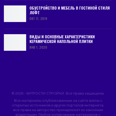
ОБУСТРОЙСТВО И МЕБЕЛЬ В ГОСТИНОЙ СТИЛЯ
ЛОФТ
ОКТ 11, 2019
ВИДЫ И ОСНОВНЫЕ ХАРАКТЕРИСТИКИ
КЕРАМИЧЕСКОЙ НАПОЛЬНОЙ ПЛИТКИ
ЯНВ 1, 2020
© 2026 - ХИТРОСТИ СТРОЙКИ. Все права защищены.
Все материалы опубликованные на сайте взяты с
открытых источников и других порталов интернета,
все права на авторство принадлежат их законным
владельцам. Любое копирование материалов с