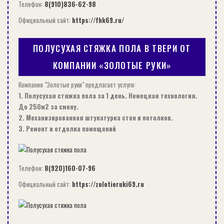
Телефон:
8(910)836-62-98
площадь чаши.
Официальный сайт:
https://fhk69.ru/
ПОЛУСУХАЯ СТЯЖКА ПОЛА В ТВЕРИ ОТ
КОМПАНИИ «ЗОЛОТЫЕ РУКИ»
Важно: все эти проблемы чаще
Компания "Золотые руки" предлагает услуги:
всего касаются старой сантехники,
1. Полусухая стяжка пола за 1 день. Немецкая технология.
покрытие которой изначально
До 250м2 за смену.
было не особо гладким, плюс с
2. Механизированная штукатурка стен и потолков.
течением времени появилось еще
3. Ремонт и отделка помещений
множество царапин и
микротрещин. Поэтому если вы
Телефон:
8(920)160-07-96
желаете радикально решить
проблему, то стоит подумать над
Официальный сайт:
https://zolotieruki69.ru
покупкой новой, качественной
сантехники.