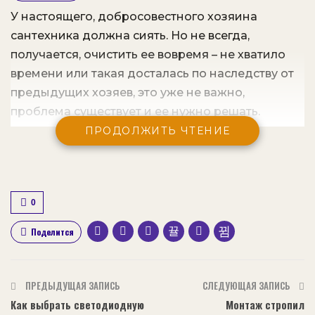
У настоящего, добросовестного хозяина
сантехника должна сиять. Но не всегда,
получается, очистить ее вовремя – не хватило
времени или такая досталась по наследству от
предыдущих хозяев, это уже не важно,
проблема существует и ее нужно решать.
ПРОДОЛЖИТЬ ЧТЕНИЕ
В данном случае мы попытались ответить на
насущный вопрос, как и главное чем вычистить
унитаз от налета своими руками.
0
Поделится
Фото современного унитаза.
Оглавление:
ПРЕДЫДУЩАЯ ЗАПИСЬ
СЛЕДУЮЩАЯ ЗАПИСЬ
Как выбрать светодиодную
Монтаж стропил