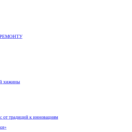
 РЕМОНТУ
ой хижины
: от традиций к инновациям
ки»