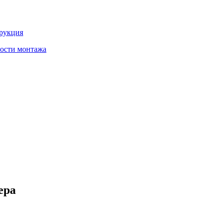
трукция
ности монтажа
ера