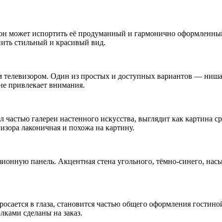
он может испортить её продуманный и гармонично оформленный
нить стильный и красивый вид.
м телевизором. Один из простых и доступных вариантов — ниша 
 не привлекает внимания.
тал частью галереи настенного искусства, выглядит как картина 
визора лаконичная и похожа на картину.
ионную панель. Акцентная стена угольного, тёмно-синего, насы
сается в глаза, становится частью общего оформления гостиной
ками сделаны на заказ.