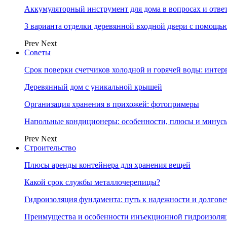
Аккумуляторный инструмент для дома в вопросах и отве
3 варианта отделки деревянной входной двери с помощь
Prev
Next
Советы
Срок поверки счетчиков холодной и горячей воды: инте
Деревянный дом с уникальной крышей
Организация хранения в прихожей: фотопримеры
Напольные кондиционеры: особенности, плюсы и минус
Prev
Next
Строительство
Плюсы аренды контейнера для хранения вещей
Какой срок службы металлочерепицы?
Гидроизоляция фундамента: путь к надежности и долгове
Преимущества и особенности инъекционной гидроизоля