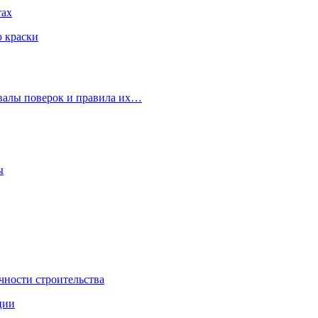
тах
ю краски
рвалы поверок и правила их…
ы
чности строительства
ции