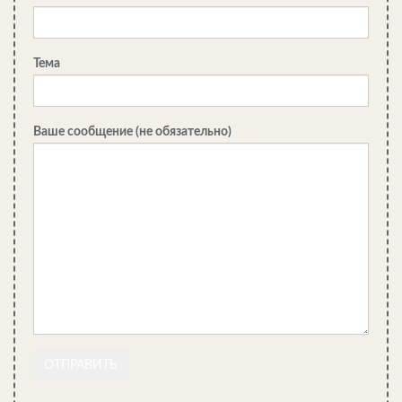
Тема
Обратите внимание! При монтаже труб с
большим уклоном скорость движения стока
Ваше сообщение (не обязательно)
возрастает, и твердые частицы значительно
сильнее истирают внутреннюю поверхность
трубопровода, что приводит к раннему износу
его элементов.
Стыки деталей трубопровода соединяем максимально
герметично. При этом внимательно следим за
отсутствием выступов или заусенцев на внутренней
поверхности: малейшая неровность рискует стать
местом образования засора в канализации.
Если труба имеет значительную длину, то через каждые