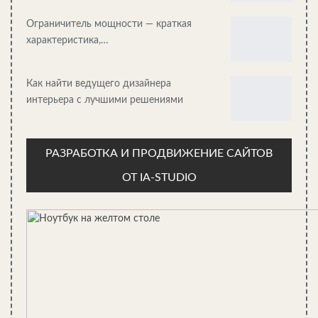
Сам трубопровод стараемся спланировать с
Ограничитель мощности — краткая
минимальным количеством изгибов и поворотов.
характеристика,…
Дно траншеи тщательно выравниваем, после чего
формируем в нижней ее части подушку из песчано-
гравийной смеси мощностью до 15 см. Песчаную
Как найти ведущего дизайнера
засыпку увлажняем и трамбуем.
интерьера с лучшими решениями
Затем, двигаясь от септика к дому, начинаем укладывать
трубы (желательно полимерные, диаметром 50 или 110
мм). Оптимальный уклон трубопровода составляет от 3
РАЗРАБОТКА И ПРОДВИЖЕНИЕ САЙТОВ
до 15 см на погонный метр.
ОТ IA-STUDIO
Прокладка трубы
СЕЙЧАС ЧИТАЮТ: