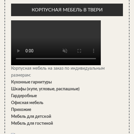
определенного объема стоков), то иногда
выгоднее установить более дорогой септик.
КОРПУСНАЯ МЕБЕЛЬ В ТВЕРИ
Сооружение септика выполняем по такой схеме:
В выбранном месте (оно должно соответствовать
санитарным нормативам и находиться на удалении от
водозабора) выкапываем котлован глубиной около 3 м.
Корпусная мебель на заказ по индивидуальным
Дно котлована тщательно выравниваем.
размерам:
Внутри устанавливаем опалубку из деревянных щитов,
Кухонные гарнитуры
формируя две камеры: отстойник и фильтрационный
Шкафы (купе, угловые, распашные)
колодец.
Гардеробные
Заливаем опалубку бетоном, при необходимости
Офисная мебель
усиливая конструкцию стальной арматурой.
Прихожие
Мебель для детской
Мебель для гостиной