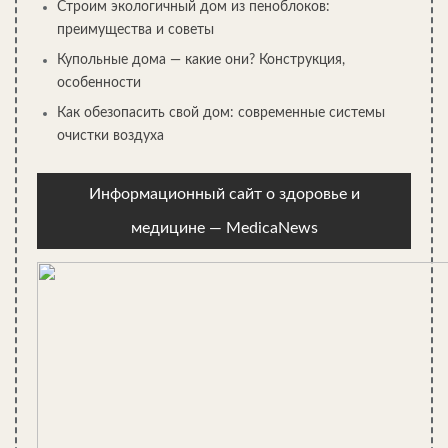
Строим экологичный дом из пеноблоков:
примерно в 15-20%.
преимущества и советы
Вначале в стеновой нише или отдельном коробе
Купольные дома — какие они? Конструкция,
монтируем стояк, который в нижней части соединяем с
особенности
выводящей трубой. На стояке предусматриваем участки
для подключения горизонтальных частей разводки.
Как обезопасить свой дом: современные системы
В верхней части здания оборудуем вывод фановой трубы
очистки воздуха
для вентиляции.
Далее отрезаем соединительные трубы с помощью
Информационный сайт о здоровье и
ножовки в соответствии с требуемыми размерами,
тщательно зачищаем края и соединяем их с помощью
медицине — MedicaNews
фитингов с горизонтальными участками.
Внутренняя разводка с размерами труб