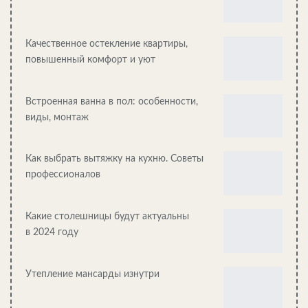
Качественное остекление квартиры,
Траншея возле ввода в дом
повышенный комфорт и уют
От резервуара для стоков до здания копаем траншею.
Глубина ее должна позволить уложить трубу ниже
уровня промерзания грунта, иначе зимой возможно
Встроенная ванна в пол: особенности,
образование ледяной пробки и разрыв стенок
виды, монтаж
трубопровода.
Как выбрать вытяжку на кухню. Советы
профессионалов
Обратите внимание! Там, где это невозможно,
Какие столешницы будут актуальны
необходимо качественно изолировать наружный
в 2024 году
участок канализационной сети или проложить
рядом обогревающий кабель.
Утепление мансарды изнутри