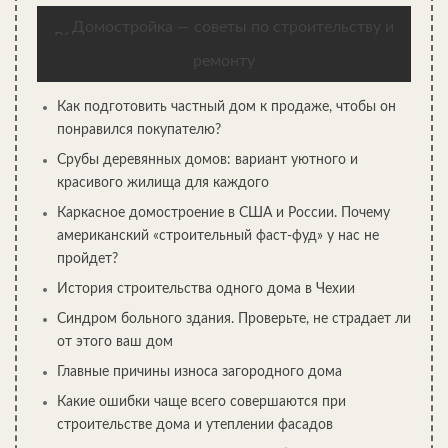
Домостройка — советы по строительству и
ремонту
Трубная разводка
Как подготовить частный дом к продаже, чтобы он
понравился покупателю?
Определившись, какие приборы у нас будут стоять, и как мы
их планируем монтировать, можно приступать к прокладке
Срубы деревянных домов: вариант уютного и
системы труб. Делать это лучше всего до начала отделки: так
красивого жилища для каждого
и процесс будет менее трудоемким, и маскировка элементов
Каркасное домостроение в США и России. Почему
канализации не потребует больших затрат.
американский «строительный фаст-фуд» у нас не
пройдет?
История строительства одного дома в Чехии
Синдром больного здания. Проверьте, не страдает ли
Схема подключения слива из раковины
Работу проводим так:
от этого ваш дом
Главные причины износа загородного дома
На плане обозначаем места установки источников
канализационных стоков. Примерно рассчитываем
Какие ошибки чаще всего совершаются при
необходимую длину труб, количество и конфигурацию
строительстве дома и утеплении фасадов
фитингов. Покупаем необходимые материалы с запасом