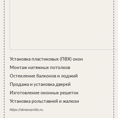
Конструкция
диаметр трубы,
мм
Основной стояк
90 -110
Унитаз
90 -110
Объединение нескольких
70 – 85
приборов на одном сливе
Душевая кабинка или ванна
50
Умывальник, раковина, биде
до 45 мм
Установка пластиковых (ПВХ) окон
Монтаж натяжных потолков
Остекление балконов и лоджий
Продажа и установка дверей
Совет! Чем больше выпуск прибора, тем ближе
Изготовление оконных решеток
к стояку его нужно располагать. Унитаз
Установка рольставней и жалюзи
желательно монтировать в непосредственной
близости от вертикальной трубы большого
https://oknarazvitie.ru
диаметра.