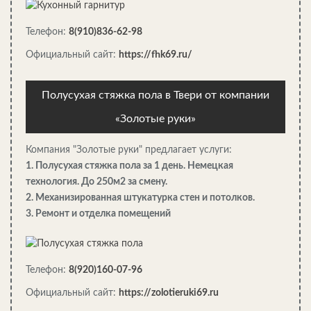
Совет! Также можно собрать камеры септика из
Телефон:
8(910)836-62-98
бетонных колец или старых шин большого
диаметра. Иногда камеры возводят из кирпичной
Официальный сайт:
https://fhk69.ru/
кладки, но для этой цели лучше использовать
строительный камень б/у, иначе цена
Полусухая стяжка пола в Твери от компании
конструкции будет слишком высокой.
«Золотые руки»
Компания "Золотые руки" предлагает услуги:
1. Полусухая стяжка пола за 1 день. Немецкая
технология. До 250м2 за смену.
2. Механизированная штукатурка стен и потолков.
Фото двухкамерного септика
3. Ремонт и отделка помещений
Дно первой камеры – отстойника – тщательно
герметизируем глиной, после чего бетонируем.
На высоте примерно 1,7 – 2 м от дна устанавливаем
Телефон:
8(920)160-07-96
переливную трубу, соединяющую отстойник с
фильтрационным колодцем.
Официальный сайт:
https://zolotieruki69.ru
На дно фильтрационного колодца засыпаем слой