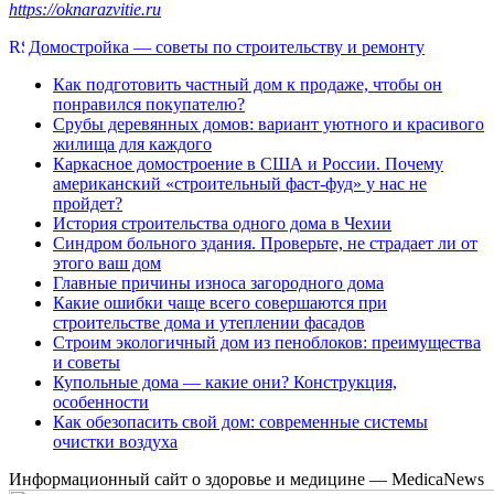
https://oknarazvitie.ru
Домостройка — советы по строительству и ремонту
Как подготовить частный дом к продаже, чтобы он
понравился покупателю?
Срубы деревянных домов: вариант уютного и красивого
жилища для каждого
Каркасное домостроение в США и России. Почему
американский «строительный фаст-фуд» у нас не
пройдет?
История строительства одного дома в Чехии
Синдром больного здания. Проверьте, не страдает ли от
этого ваш дом
Главные причины износа загородного дома
Какие ошибки чаще всего совершаются при
строительстве дома и утеплении фасадов
Строим экологичный дом из пеноблоков: преимущества
и советы
Купольные дома — какие они? Конструкция,
особенности
Как обезопасить свой дом: современные системы
очистки воздуха
Информационный сайт о здоровье и медицине — MedicaNews