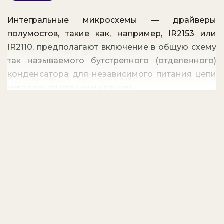
Интегральные микросхемы — драйверы
полумостов, такие как, например, IR2153 или
IR2110, предполагают включение в общую схему
так называемого бутстрепного (отделенного)
конденсатора для независимого питания цепи
управления верхним ключом.
Пока нижний ключ открыт и проводит ток,
бутстрепный конденсатор оказывается
подключен через этот открытый нижний ключ к
минусовой шине питания, и в это время он
может получать заряд через бутстрепный диод
прямо от источника питания драйвера.
Когда нижний ключ закрывается, бутстрепный
диод перестает подавать заряд в бутстрепный