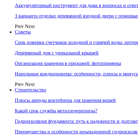
Аккумуляторный инструмент для дома в вопросах и отве
3 варианта отделки деревянной входной двери с помощь
Prev
Next
Советы
Срок поверки счетчиков холодной и горячей воды: инте
Деревянный дом с уникальной крышей
Организация хранения в прихожей: фотопримеры
Напольные кондиционеры: особенности, плюсы и минус
Prev
Next
Строительство
Плюсы аренды контейнера для хранения вещей
Какой срок службы металлочерепицы?
Гидроизоляция фундамента: путь к надежности и долгове
Преимущества и особенности инъекционной гидроизоля