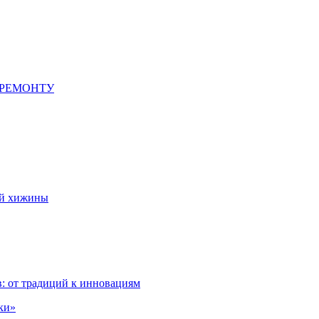
 РЕМОНТУ
ой хижины
: от традиций к инновациям
ки»