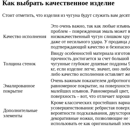
Как выбрать качественное изделие
Стоит отметить, что изделия из чугуна будут служить вам деся
Это очень важно, так как любые изъян
проблем – поврежденная эмаль может в
Качество исполнения
низкокачественный чугун слишком хру
даже от несильного удара. У продавца 
подтверждающий качество и безопасно
Ввиду особенностей материала изгото
прочность достигается за счет большой
Толщина стенок
чугунные глубокие душевые поддоны 9
кг, если изделие легче, значит, оно либ
либо качество исполнения оставляет ж
Очень важным показателем добротного 
Эмалированное
равномерное покрытие, на поверхност
покрытие
малейших изъянов. Равномерный цвет, 
поверхность – вот, что отличает хоро
Кроме классических простейших вариа
усовершенствования: ребристая повер
Дополнительные
вероятности подсказывания, двухстор
элементы
декоративные ножки, позволяющие не 
использовать ее как оригинальный эле