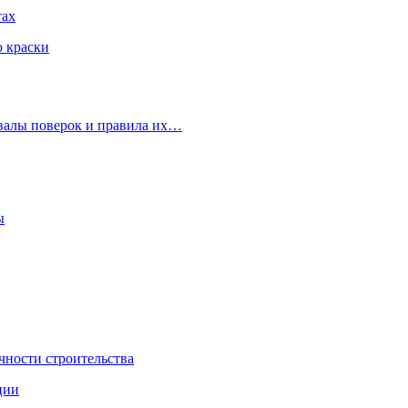
тах
ю краски
рвалы поверок и правила их…
ы
чности строительства
ции