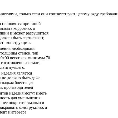
тилетиями, только если они соответствуют целому ряду требован
ы становятся причиной
ызвать коррозию, а
пкий и может разрушиться
должен быть сертификат,
сть конструкции.
вления необходимая
 толщины стенок, так
0х90 весят как минимум 70
о изготовлено из стали,
елать лучшего.
изделия является
и не должно быть даже
гладкая блестящая
ших производителей
нтов изделия могут иметь
хность для уменьшения
оннее покрытие эмалью и
закрывать конструкцию, а
мент интерьера