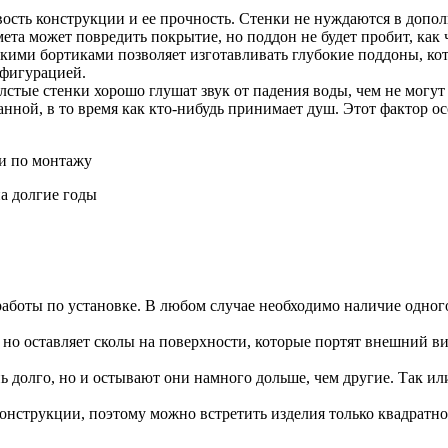
ость конструкции и ее прочность. Стенки не нуждаются в доп
ета может повредить покрытие, но поддон не будет пробит, как ч
окими бортиками позволяет изготавливать глубокие поддоны, 
нфигурацией.
стые стенки хорошо глушат звук от падения воды, чем не могут 
анной, в то время как кто-нибудь принимает душ. Этот фактор о
а долгие годы
 работы по установке. В любом случае необходимо наличие одног
но оставляет сколы на поверхности, которые портят внешний вид
 долго, но и остывают они намного дольше, чем другие. Так или
конструкции, поэтому можно встретить изделия только квадрат