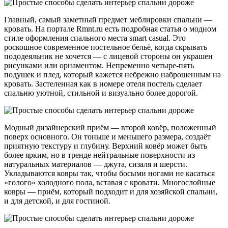
Главный, самый заметный предмет меблировки спальни —
кровать. На портале Rmnt.ru есть подробная статья о модном
стиле оформления спального места smart casual. Это
роскошное современное постельное бельё, когда скрывать
пододеяльник не хочется — с лицевой стороны он украшен
рисунками или орнаментом. Непременно четыре-пять
подушек и плед, который кажется небрежно наброшенным на
кровать. Застеленная как в номере отеля постель сделает
спальню уютной, стильной и визуально более дорогой.
Модный дизайнерский приём — второй ковёр, положенный
поверх основного. Он тоньше и меньшего размера, создаёт
приятную текстуру и глубину. Верхний ковёр может быть
более ярким, но в тренде нейтральные поверхности из
натуральных материалов — джута, сизаля и шерсти.
Укладываются ковры так, чтобы босыми ногами не касаться
«голого» холодного пола, вставая с кровати. Многослойные
ковры — приём, который подходит и для хозяйской спальни,
и для детской, и для гостиной.