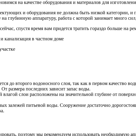
ановимся на качестве оборудования и материалов для изготовле
ктующих и оборудования не должна быть низкой категории, и п
на глубинную аппаратуру, работа с которой занимает много сил,
ейчас, спустя время вам придется тратить гораздо больше на ре
участке
ся до второго водоносного слоя, так как в первом качество во
 От размера последних зависит запас воды.
й влагой слои расположены на значительной глубине от поверхно
ых залежей питьевой воды. Сооружение достаточно дорогостоящ
а.
ровать, поэтому мы рекомендуем использовать необходимую апп