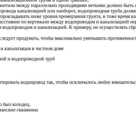
онтали между параллельно проходящими ветками должно быть от 
опровода канализацией или наоборот, водопроводная труба дол
 прокладывать ниже уровня промерзания грунта, в тоже время к
асстояние по вертикали между водопроводом и канализацией не
 водопроводом и канализацией. К примеру, не осуществлять сбр
ледует продумать, чтобы максимально уменьшить протяженност
ной и водопроводной труб
ировать водопровод так, чтобы исключалось любое вмешательств
о был колодец,
зианские скважины