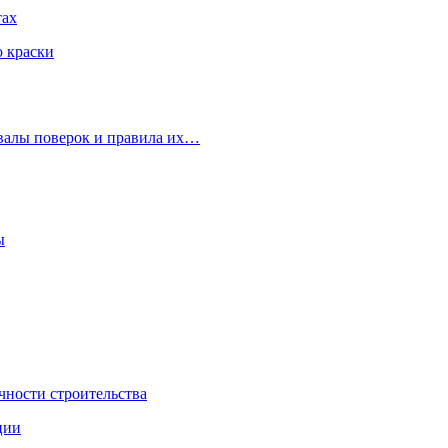
тах
ю краски
рвалы поверок и правила их…
ы
чности строительства
ции