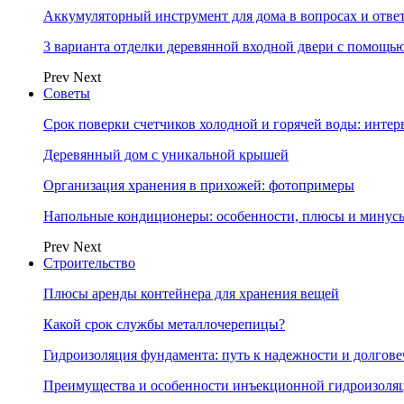
Аккумуляторный инструмент для дома в вопросах и отве
3 варианта отделки деревянной входной двери с помощь
Prev
Next
Советы
Срок поверки счетчиков холодной и горячей воды: инте
Деревянный дом с уникальной крышей
Организация хранения в прихожей: фотопримеры
Напольные кондиционеры: особенности, плюсы и минус
Prev
Next
Строительство
Плюсы аренды контейнера для хранения вещей
Какой срок службы металлочерепицы?
Гидроизоляция фундамента: путь к надежности и долгове
Преимущества и особенности инъекционной гидроизоля