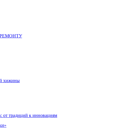
 РЕМОНТУ
ой хижины
: от традиций к инновациям
ки»