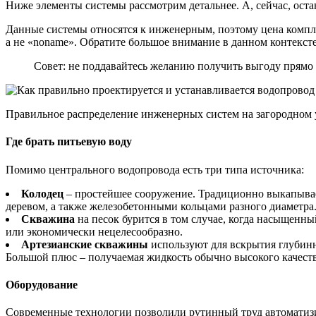
Ниже элементы системы рассмотрим детальнее. А, сейчас, ост
Данные системы относятся к инженерным, поэтому цена компле
а не «noname». Обратите большое внимание в данном контексте 
Совет: не поддавайтесь желанию получить выгоду прямо с
Правильное распределение инженерных систем на загородном 
Где брать питьевую воду
Помимо центрального водопровода есть три типа источника:
Колодец
– простейшее сооружение. Традиционно выкапывает
деревом, а также железобетонными кольцами разного диаметра.
Скважина
на песок бурится в том случае, когда насыщенны
или экономически нецелесообразно.
Артезианские скважины
используют для вскрытия глубинн
Большой плюс – получаемая жидкость обычно высокого качеств
Оборудование
Современные технологии позволили рутинный труд автоматизи