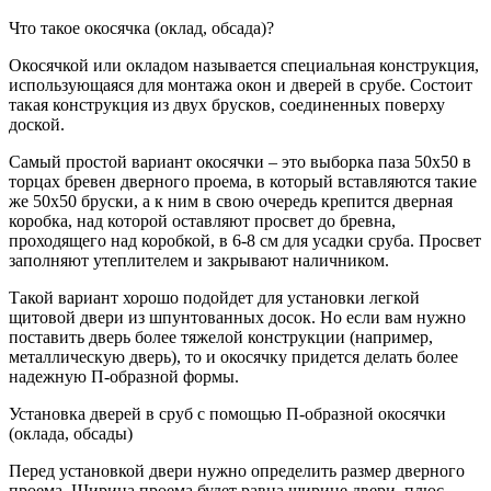
Что такое окосячка (оклад, обсада)?
Окосячкой или окладом называется специальная конструкция,
использующаяся для монтажа окон и дверей в срубе. Состоит
такая конструкция из двух брусков, соединенных поверху
доской.
Самый простой вариант окосячки – это выборка паза 50х50 в
торцах бревен дверного проема, в который вставляются такие
же 50х50 бруски, а к ним в свою очередь крепится дверная
коробка, над которой оставляют просвет до бревна,
проходящего над коробкой, в 6-8 см для усадки сруба. Просвет
заполняют утеплителем и закрывают наличником.
Такой вариант хорошо подойдет для установки легкой
щитовой двери из шпунтованных досок. Но если вам нужно
поставить дверь более тяжелой конструкции (например,
металлическую дверь), то и окосячку придется делать более
надежную П-образной формы.
Установка дверей в сруб с помощью П-образной окосячки
(оклада, обсады)
Перед установкой двери нужно определить размер дверного
проема. Ширина проема будет равна ширине двери, плюс