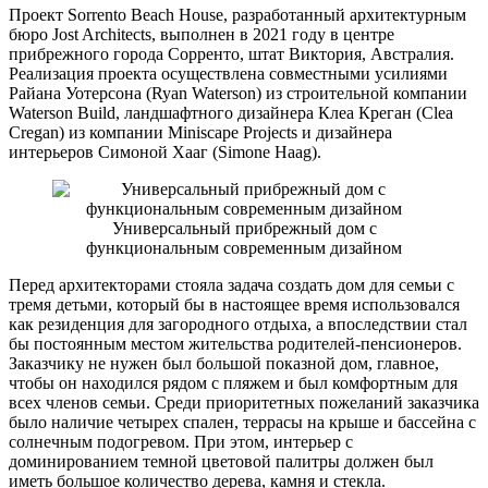
Проект Sorrento Beach House, разработанный архитектурным
бюро Jost Architects, выполнен в 2021 году в центре
прибрежного города Сорренто, штат Виктория, Австралия.
Реализация проекта осуществлена совместными усилиями
Райана Уотерсона (Ryan Waterson) из строительной компании
Waterson Build, ландшафтного дизайнера Клеа Креган (Clea
Cregan) из компании Miniscape Projects и дизайнера
интерьеров Симоной Хааг (Simone Haag).
Универсальный прибрежный дом с
функциональным современным дизайном
Перед архитекторами стояла задача создать дом для семьи с
тремя детьми, который бы в настоящее время использовался
как резиденция для загородного отдыха, а впоследствии стал
бы постоянным местом жительства родителей-пенсионеров.
Заказчику не нужен был большой показной дом, главное,
чтобы он находился рядом с пляжем и был комфортным для
всех членов семьи. Среди приоритетных пожеланий заказчика
было наличие четырех спален, террасы на крыше и бассейна с
солнечным подогревом. При этом, интерьер с
доминированием темной цветовой палитры должен был
иметь большое количество дерева, камня и стекла.