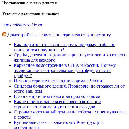
Изготовление оконных решеток
Установка рольставней и жалюзи
https://oknarazvitie.ru
Домостройка — советы по строительству и ремонту
Как подготовить частный дом к продаже, чтобы он
понравился покупателю?
Срубы деревянных домов: вариант уютного и красивого
жилища для каждого
Каркасное домостроение в США и России. Почему
американский «строительный фаст-фуд» у нас не
пройдет?
История строительства одного дома в Чехии
Синдром больного здания. Проверьте, не страдает ли от
этого ваш дом
Главные причины износа загородного дома
Какие ошибки чаще всего совершаются при
строительстве дома и утеплении фасадов
Строим экологичный дом из пеноблоков: преимущества
и советы
Купольные дома — какие они? Конструкция,
особенности