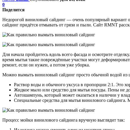
0
Поделится
Недорогой виниловый сайдинг — очень популярный вариант от
сайдинг придётся отмывать от грязи и пыли. Сайт RMNT расска
Для начала пройдитесь вдоль всего фасада и осмотрите отделк
время мытья такие повреждённые участки могут деформироваться
ремонт, если он нужен, а потом уже уборка.
Можно вымыть виниловый сайдинг просто обычной водой из шл
Раствор воды и обычного уксуса в пропорции 2:1. Это хо
Жидкое мыло или средство для мытья посуды. Пены не д
Автошампунь, который может оказаться в наличии у влад
Специальные средства для мытья винилового сайдинга. М
Процесс мойки винилового сайдинга вручную выглядит так:
Из шланга нужно смочить один из участков стены.