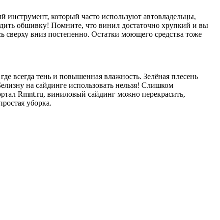
ый инструмент, который часто используют автовладельцы,
едить обшивку! Помните, что винил достаточно хрупкий и вы
сь сверху вниз постепенно. Остатки моющего средства тоже
 где всегда тень и повышенная влажность. Зелёная плесень
 Белизну на сайдинге использовать нельзя! Слишком
портал Rmnt.ru, виниловый сайдинг можно перекрасить,
простая уборка.