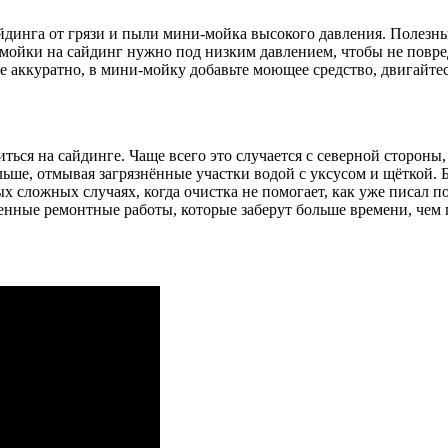
йдинга от грязи и пыли мини-мойка высокого давления. Полезн
и-мойки на сайдинг нужно под низким давлением, чтобы не повр
е аккуратно, в мини-мойку добавьте моющее средство, двигайте
ься на сайдинге. Чаще всего это случается с северной стороны,
ольше, отмывая загрязнённые участки водой с уксусом и щёткой.
ых сложных случаях, когда очистка не помогает, как уже писал 
енные ремонтные работы, которые заберут больше времени, чем 