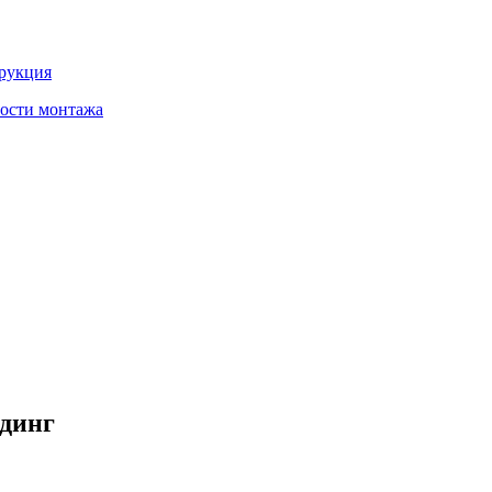
трукция
ности монтажа
динг