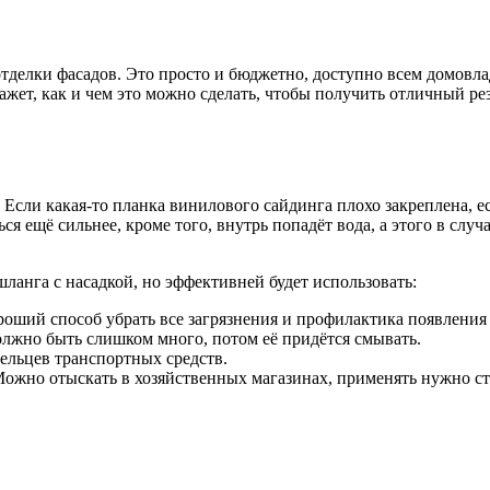
делки фасадов. Это просто и бюджетно, доступно всем домовл
жет, как и чем это можно сделать, чтобы получить отличный рез
у. Если какая-то планка винилового сайдинга плохо закреплена
 ещё сильнее, кроме того, внутрь попадёт вода, а этого в случ
анга с насадкой, но эффективней будет использовать:
роший способ убрать все загрязнения и профилактика появления
олжно быть слишком много, потом её придётся смывать.
ельцев транспортных средств.
ожно отыскать в хозяйственных магазинах, применять нужно ст