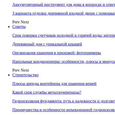
Аккумуляторный инструмент для дома в вопросах и отве
3 варианта отделки деревянной входной двери с помощь
Prev
Next
Советы
Срок поверки счетчиков холодной и горячей воды: инте
Деревянный дом с уникальной крышей
Организация хранения в прихожей: фотопримеры
Напольные кондиционеры: особенности, плюсы и минус
Prev
Next
Строительство
Плюсы аренды контейнера для хранения вещей
Какой срок службы металлочерепицы?
Гидроизоляция фундамента: путь к надежности и долгове
Преимущества и особенности инъекционной гидроизоля