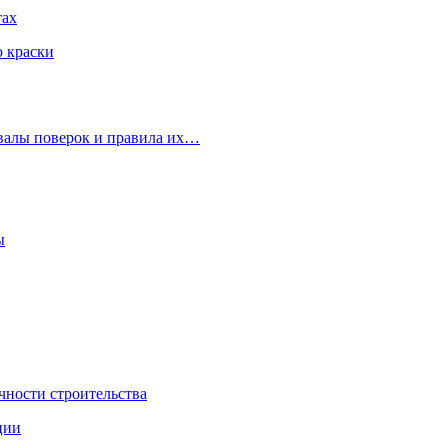
тах
ю краски
рвалы поверок и правила их…
ы
чности строительства
ции