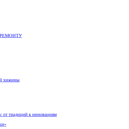
 РЕМОНТУ
ой хижины
: от традиций к инновациям
ки»