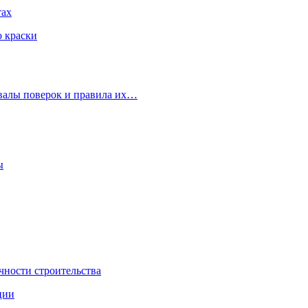
тах
ю краски
рвалы поверок и правила их…
ы
чности строительства
ции