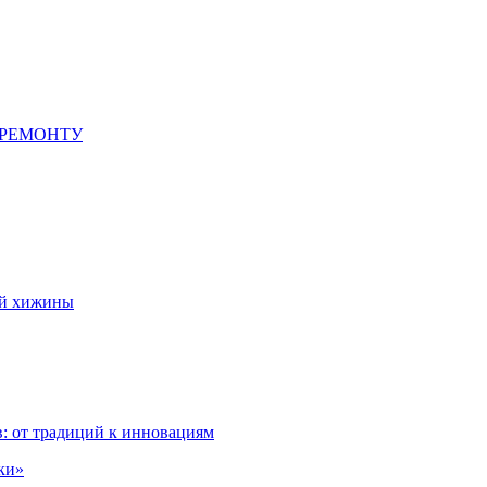
 РЕМОНТУ
ой хижины
: от традиций к инновациям
ки»