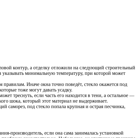
епловой контур, а отделку отложили на следующий строительный
ен указывать минимальную температуру, при которой может
м правилам. Иначе окна точно поведёт, стекло окажется под
оторые тоже могут давать усадку.
жет треснуть, если часть его находится в тени, а остальное —
ого шока, который этот материал не выдерживает.
ий саморез, под стекло попала крупная и острая песчинка,
ния-производитель, если она сама занималась установкой