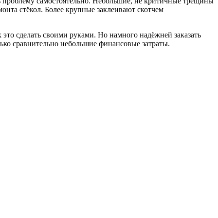
ть проблему самостоятельно. Небольшие, не критичные трещины
онта стёкол. Более крупные заклеивают скотчем
к это сделать своими руками. Но намного надёжней заказать
олько сравнительно небольшие финансовые затраты.