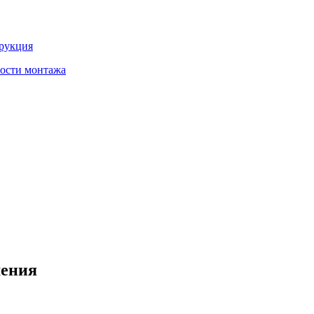
трукция
ности монтажа
шения