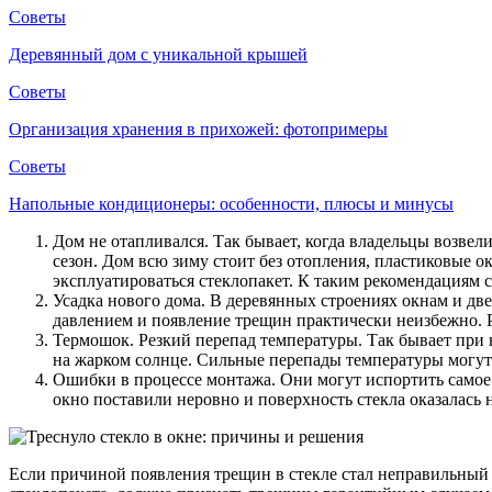
Советы
Деревянный дом с уникальной крышей
Советы
Организация хранения в прихожей: фотопримеры
Советы
Напольные кондиционеры: особенности, плюсы и минусы
Дом не отапливался. Так бывает, когда владельцы возвел
сезон. Дом всю зиму стоит без отопления, пластиковые 
эксплуатироваться стеклопакет. К таким рекомендациям 
Усадка нового дома. В деревянных строениях окнам и две
давлением и появление трещин практически неизбежно. Р
Термошок. Резкий перепад температуры. Так бывает при н
на жарком солнце. Сильные перепады температуры могут 
Ошибки в процессе монтажа. Они могут испортить самое к
окно поставили неровно и поверхность стекла оказалась 
Если причиной появления трещин в стекле стал неправильный м