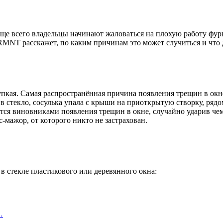
е всего владельцы начинают жаловаться на плохую работу фурн
 RMNT расскажет, по каким причинам это может случиться и что 
упкая. Самая распространённая причина появления трещин в окн
 в стекло, сосулька упала с крыши на приоткрытую створку, ряд
ся виновниками появления трещин в окне, случайно ударив чем
с-мажор, от которого никто не застрахован.
в стекле пластикового или деревянного окна:
…