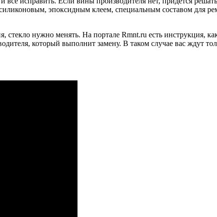
и всё исправить. Если вины производителя нет, придётся реша
 силиконовым, эпоксидным клеем, специальным составом для рем
, стекло нужно менять. На портале Rmnt.ru есть инструкция, ка
водителя, который выполнит замену. В таком случае вас ждут т