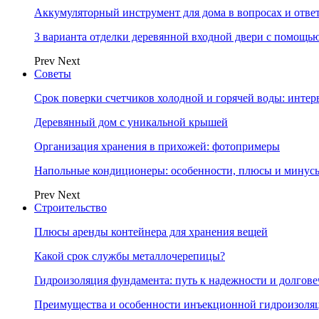
Аккумуляторный инструмент для дома в вопросах и отве
3 варианта отделки деревянной входной двери с помощь
Prev
Next
Советы
Срок поверки счетчиков холодной и горячей воды: инте
Деревянный дом с уникальной крышей
Организация хранения в прихожей: фотопримеры
Напольные кондиционеры: особенности, плюсы и минус
Prev
Next
Строительство
Плюсы аренды контейнера для хранения вещей
Какой срок службы металлочерепицы?
Гидроизоляция фундамента: путь к надежности и долгове
Преимущества и особенности инъекционной гидроизоля