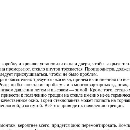
и коробку и кровлю, установили окна и двери, чтобы закрыть т
окна промерзают, стекло внутри трескается. Производитель долж
следует прислушиваться, чтобы не было проблем.
рям обязательно требуется окосячка, причём выполненная по все
еже, но бывают такие проблемы и в многоквартирных зданиях, к
изком давлении летом и высоком — зимой. Кроме того, стекло мо
привести к появлению трещин на стекле именно из-за термическ
ачественное окно. Торец стеклопакета может попасть на торчащ
неплоской, изогнутой. Всё это приводит к появлению трещин.
онтаж, вероятнее всего, придётся окно перемонтировать. Компа