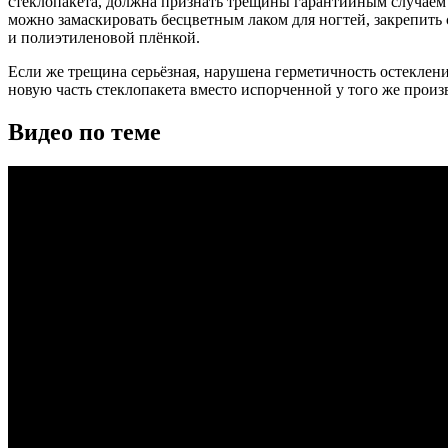
стеклопакета, должна признать трещины гарантийным случаем 
можно замаскировать бесцветным лаком для ногтей, закрепить
и полиэтиленовой плёнкой.
Если же трещина серьёзная, нарушена герметичность остекления
новую часть стеклопакета вместо испорченной у того же произ
Видео по теме