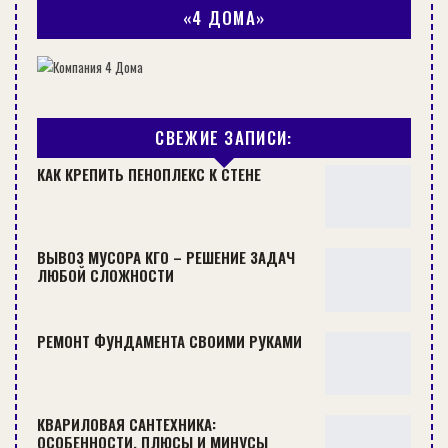
«4 ДОМА»
РЕМОНТ
СВЕЖИЕ ЗАПИСИ:
КАК КРЕПИТЬ ПЕНОПЛЕКС К СТЕНЕ
ВЫВОЗ МУСОРА КГО – РЕШЕНИЕ ЗАДАЧ
ЛЮБОЙ СЛОЖНОСТИ
3 ВАРИАНТА ОТДЕЛКИ ДЕРЕВЯННОЙ ВХОДНОЙ ДВЕРИ С
ПОМОЩЬЮ КРАСКИ
РЕМОНТ ФУНДАМЕНТА СВОИМИ РУКАМИ
Преимущества и особенности
Качество и здоровье растений: В
КВАРИЛОВАЯ САНТЕХНИКА:
ОСОБЕННОСТИ, ПЛЮСЫ И МИНУСЫ